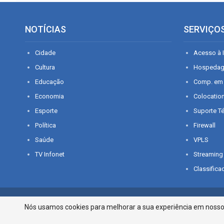
NOTÍCIAS
SERVIÇO
Cidade
Acesso à I
Cultura
Hospeda
Educação
Comp. em
Economia
Colocatio
Esporte
Suporte T
Política
Firewall
Saúde
VPLS
TV Infonet
Streaming
Classifica
© 2026 - O que é notícia em Sergipe. Todos os direitos reservados.
Nós usamos cookies para melhorar a sua experiência em nosso p