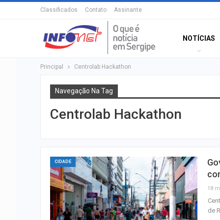
Classificados
Contato
Assinante
NOTÍCIAS
Principal
Centrolab Hackathon
Navegação Na Tag
Centrolab Hackathon
Gov
CIDADE
co
18 m
Cent
de R