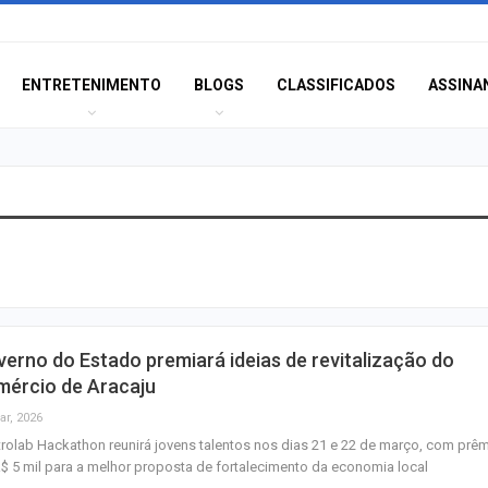
ENTRETENIMENTO
BLOGS
CLASSIFICADOS
ASSINA
Aracaju amplia v
contra gripe par
acima de seis…
Princípio de inc
erno do Estado premiará ideias de revitalização do
registrado duran
mércio de Aracaju
desmontagem da
ar, 2026
rolab Hackathon reunirá jovens talentos nos dias 21 e 22 de março, com prê
IFS reabre inscr
$ 5 mil para a melhor proposta de fortalecimento da economia local
vagas em cursos