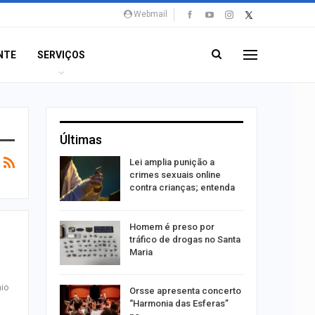
Webmail
NTE
SERVIÇOS
Últimas
acinação
Lei amplia punição a
a pessoas
crimes sexuais online
contra crianças; entenda
êndio é
Homem é preso por
te
tráfico de drogas no Santa
 Vila do…
Maria
mio
ições para
Orsse apresenta concerto
 técnicos
“Harmonia das Esferas”