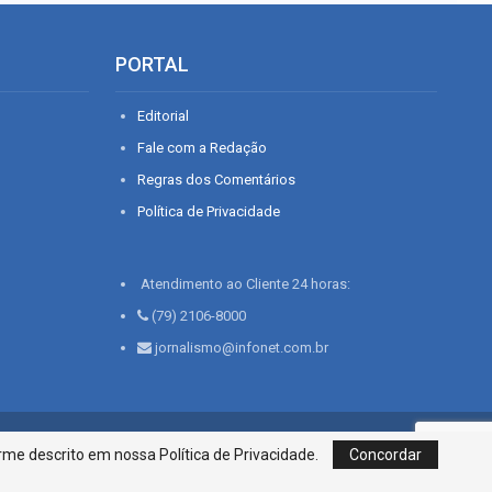
PORTAL
Editorial
Fale com a Redação
Regras dos Comentários
Política de Privacidade
Atendimento ao Cliente 24 horas:
(79) 2106-8000
jornalismo@infonet.com.br
76, Bairro São José | Aracaju-SE, CEP 49015-030, Fone: 79.2106.8000 - CI
me descrito em nossa Política de Privacidade.
Concordar
Centro de Informações LTDA