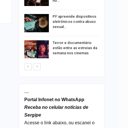
no…
 roubos
PF apreende dispositivos
termina
eletrônicos contra abuso
sexual…
ndutores
Terror e documentário
e radares
estão entre as estreias da
semana nos cinemas
----
Portal Infonet no WhatsApp
Receba no celular notícias de
Sergipe
Acesse o link abaixo, ou escanei o