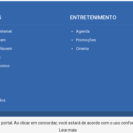
S
ENTRETENIMENTO
nternet
Agenda
gem
Promoções
 Nuvem
Cinema
n
écnico
dos
Infonet - Rua Monsenhor Silveira 2
ortal. Ao clicar em concordar, você estará de acordo com o uso confor
Leia mais