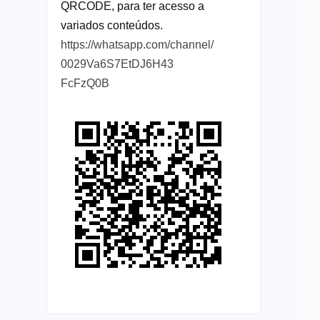
QRCODE, para ter acesso a
variados conteúdos.
https://whatsapp.com/channel/
0029Va6S7EtDJ6H43
FcFzQ0B