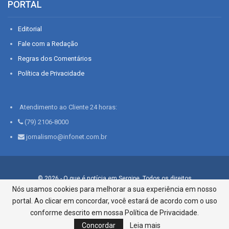
PORTAL
Editorial
Fale com a Redação
Regras dos Comentários
Política de Privacidade
Atendimento ao Cliente 24 horas:
(79) 2106-8000
jornalismo@infonet.com.br
© 2026 - O que é notícia em Sergipe. Todos os direitos
reservados.
Nós usamos cookies para melhorar a sua experiência em nosso
portal. Ao clicar em concordar, você estará de acordo com o uso
Infonet - Rua Monsenhor Silveira 276, Bairro São José |
Aracaju-SE, CEP 49015-030, Fone: 79.2106.8000 - CI Centro de
conforme descrito em nossa Política de Privacidade.
Informações LTDA
Concordar
Leia mais