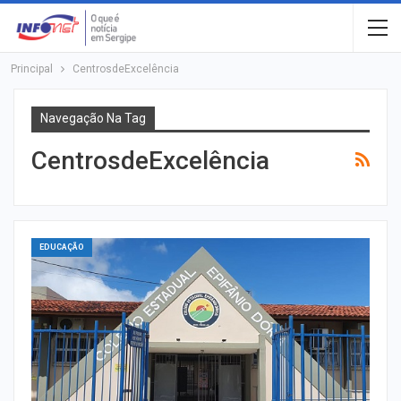
Principal
CentrosdeExcelência
Navegação Na Tag
CentrosdeExcelência
EDUCAÇÃO