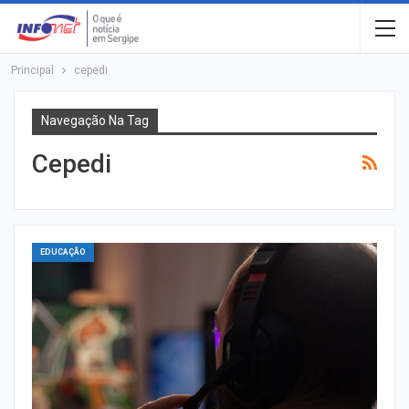
Principal
cepedi
Navegação Na Tag
Cepedi
EDUCAÇÃO