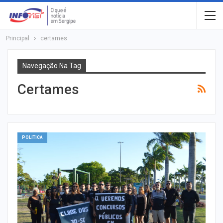
Principal
certames
Navegação Na Tag
Certames
POLÍTICA