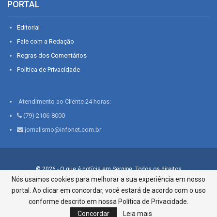
PORTAL
Editorial
Fale com a Redação
Regras dos Comentários
Política de Privacidade
Atendimento ao Cliente 24 horas:
(79) 2106-8000
jornalismo@infonet.com.br
© 2026 - O que é notícia em Sergipe. Todos os direitos
reservados.
Nós usamos cookies para melhorar a sua experiência em nosso
portal. Ao clicar em concordar, você estará de acordo com o uso
Infonet - Rua Monsenhor Silveira 276, Bairro São José |
Aracaju-SE, CEP 49015-030, Fone: 79.2106.8000 - CI Centro de
conforme descrito em nossa Política de Privacidade.
Informações LTDA
Concordar
Leia mais