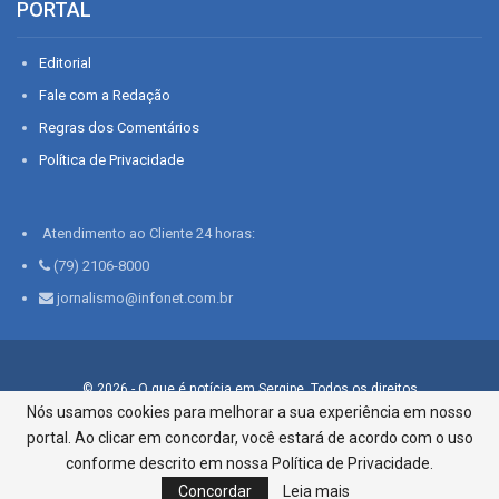
PORTAL
Editorial
Fale com a Redação
Regras dos Comentários
Política de Privacidade
Atendimento ao Cliente 24 horas:
(79) 2106-8000
jornalismo@infonet.com.br
© 2026 - O que é notícia em Sergipe. Todos os direitos
reservados.
Nós usamos cookies para melhorar a sua experiência em nosso
portal. Ao clicar em concordar, você estará de acordo com o uso
Infonet - Rua Monsenhor Silveira 276, Bairro São José |
Aracaju-SE, CEP 49015-030, Fone: 79.2106.8000 - CI Centro de
conforme descrito em nossa Política de Privacidade.
Informações LTDA
Concordar
Leia mais