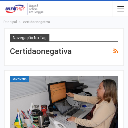
Principal
certidaonegativa
Navegação Na Tag
Certidaonegativa
ECONOMIA