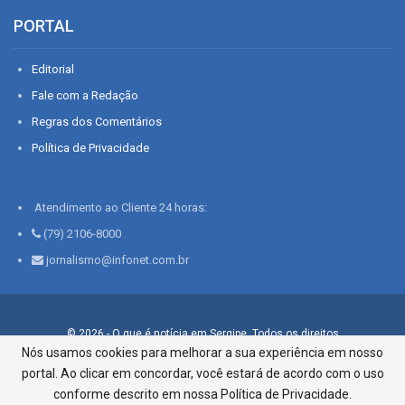
PORTAL
Editorial
Fale com a Redação
Regras dos Comentários
Política de Privacidade
Atendimento ao Cliente 24 horas:
(79) 2106-8000
jornalismo@infonet.com.br
© 2026 - O que é notícia em Sergipe. Todos os direitos
reservados.
Nós usamos cookies para melhorar a sua experiência em nosso
portal. Ao clicar em concordar, você estará de acordo com o uso
Infonet - Rua Monsenhor Silveira 276, Bairro São José |
Aracaju-SE, CEP 49015-030, Fone: 79.2106.8000 - CI Centro de
conforme descrito em nossa Política de Privacidade.