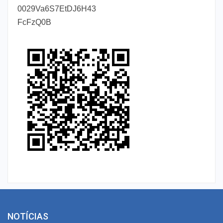
0029Va6S7EtDJ6H43
FcFzQ0B
NOTÍCIAS