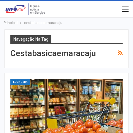
Principal
cestabasicaemaracaju
Navegação Na Tag
Cestabasicaemaracaju
ECONOMIA