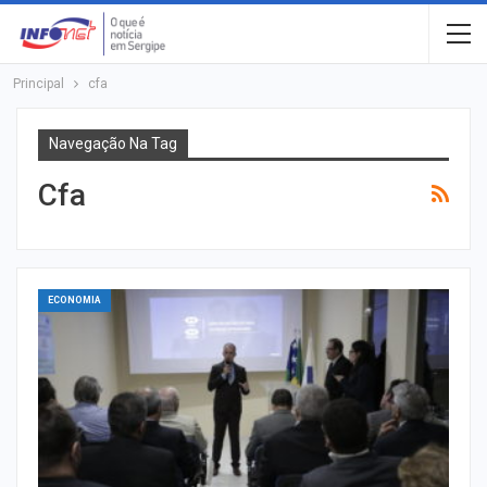
Principal
cfa
Navegação Na Tag
Cfa
ECONOMIA