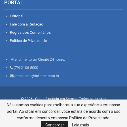
PORTAL
Editorial
Fale com a Redação
Regras dos Comentários
Política de Privacidade
Atendimento ao Cliente 24 horas:
(79) 2106-8000
jornalismo@infonet.com.br
© 2026 - O que é notícia em Sergipe. Todos os direitos
reservados.
Nós usamos cookies para melhorar a sua experiência em nosso
portal. Ao clicar em concordar, você estará de acordo com o uso
Infonet - Rua Monsenhor Silveira 276, Bairro São José |
Aracaju-SE, CEP 49015-030, Fone: 79.2106.8000 - CI Centro de
conforme descrito em nossa Política de Privacidade.
Informações LTDA
Concordar
Leia mais