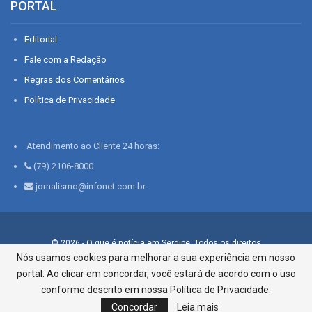
PORTAL
Editorial
Fale com a Redação
Regras dos Comentários
Política de Privacidade
Atendimento ao Cliente 24 horas:
(79) 2106-8000
jornalismo@infonet.com.br
© 2026 - O que é notícia em Sergipe. Todos os direitos
reservados.
Nós usamos cookies para melhorar a sua experiência em nosso
portal. Ao clicar em concordar, você estará de acordo com o uso
Infonet - Rua Monsenhor Silveira 276, Bairro São José |
Aracaju-SE, CEP 49015-030, Fone: 79.2106.8000 - CI Centro de
conforme descrito em nossa Política de Privacidade.
Informações LTDA
Concordar
Leia mais