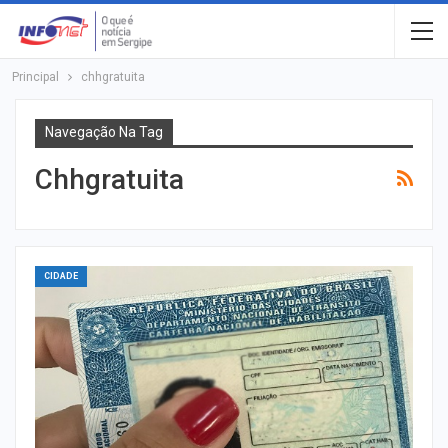
Principal
chhgratuita
Navegação Na Tag
Chhgratuita
CIDADE