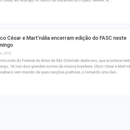
o Cesar, em Aracaju, no centro de visitantes do Projeto TAMAR. A…
junho
Plataforma GO S
disponibiliza vag
cozinheiro e…
co César e Mart’nália encerram edição do FASC neste
Três investigado
mingo
tráfico são pres
ov, 2018
Baixo São Franc
tima noite do Festival de Artes de São Cristóvão deste ano, que acontece nes
ngo, 18, traz dois grandes nomes da música brasileira: Chico César e Mart’nál
araibano vem munido de suas canções poéticas, o tornando uma das…