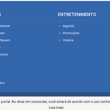
S
ENTRETENIMENTO
nternet
Agenda
gem
Promoções
 Nuvem
Cinema
n
écnico
dos
Infonet - Rua Monsenhor Silveira 2
ortal. Ao clicar em concordar, você estará de acordo com o uso confor
Leia mais