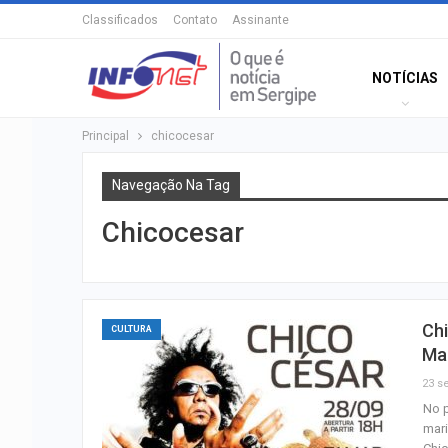
Classificados
Contato
Assinante
NOTÍCIAS
Principal
chicocesar
Navegação Na Tag
Chicocesar
Ch
CULTURA
Mar
23 se
No p
mari