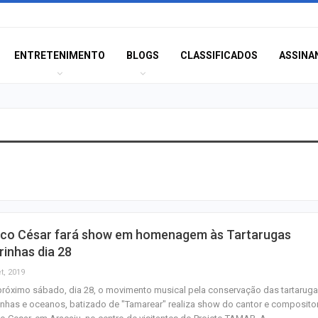
ENTRETENIMENTO
BLOGS
CLASSIFICADOS
ASSINA
Idoso sofre mal 
colide veículo co
poste na Coroa 
Prouni 2026: div
ico César fará show em homenagem às Tartarugas
resultado de nov
inhas dia 28
chamada para o 
t, 2019
róximo sábado, dia 28, o movimento musical pela conservação das tartarug
Produção de pet
nhas e oceanos, batizado de "Tamarear" realiza show do cantor e composito
Sergipe aumento