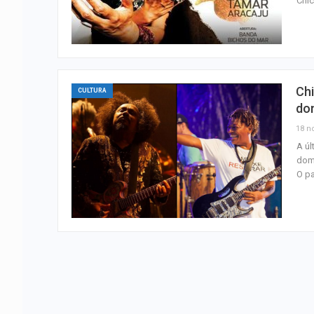
Chic
Chi
CULTURA
do
18 n
A úl
domi
O p