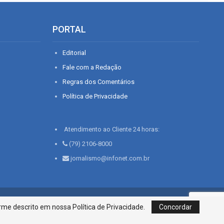
PORTAL
Editorial
Fale com a Redação
Regras dos Comentários
Política de Privacidade
Atendimento ao Cliente 24 horas:
(79) 2106-8000
jornalismo@infonet.com.br
76, Bairro São José | Aracaju-SE, CEP 49015-030, Fone: 79.2106.8000 - CI
me descrito em nossa Política de Privacidade.
Concordar
Centro de Informações LTDA