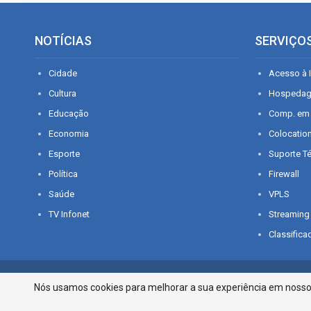
NOTÍCIAS
SERVIÇO
Cidade
Acesso à I
Cultura
Hospeda
Educação
Comp. em
Economia
Colocatio
Esporte
Suporte T
Política
Firewall
Saúde
VPLS
TV Infonet
Streaming
Classifica
© 2026 - O que é notícia em Sergipe. Todos os direitos reservados.
Nós usamos cookies para melhorar a sua experiência em nosso p