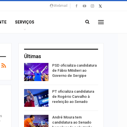
Webmail
NTE
SERVIÇOS
Últimas
súbito e
PSD oficializa candidatura
ntra
de Fábio Mitidieri ao
do…
Governo de Sergipe
ulgado o
PT oficializa candidatura
a
de Rogério Carvalho à
2º…
reeleição ao Senado
as
róleo em
André Moura tem
r
u 1,7% em
candidatura ao Senado