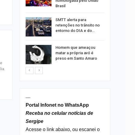
homologada pelo União
Brasil
ergipe
SMTT alerta para
as para
retenções no trânsito no
entorno do DIA e do…
s por
Homem que ameaçou
os no
matar a própria avó é
isco
preso em Santo Amaro
te
ia.
----
Portal Infonet no WhatsApp
Receba no celular notícias de
Sergipe
Acesse o link abaixo, ou escanei o