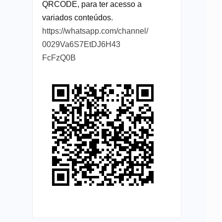
QRCODE, para ter acesso a
variados conteúdos.
https://whatsapp.com/channel/
0029Va6S7EtDJ6H43
FcFzQ0B