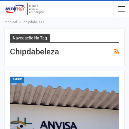
Principal
chipdabeleza
Navegação Na Tag
Chipdabeleza
SAÚDE