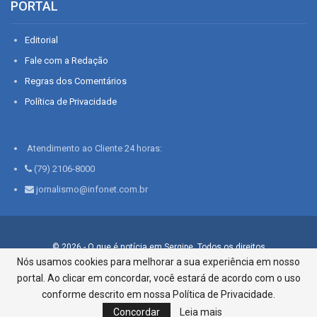
PORTAL
Editorial
Fale com a Redação
Regras dos Comentários
Política de Privacidade
Atendimento ao Cliente 24 horas:
(79) 2106-8000
jornalismo@infonet.com.br
© 2026 - O que é notícia em Sergipe. Todos os direitos
reservados.
Nós usamos cookies para melhorar a sua experiência em nosso
portal. Ao clicar em concordar, você estará de acordo com o uso
Infonet - Rua Monsenhor Silveira 276, Bairro São José |
Aracaju-SE, CEP 49015-030, Fone: 79.2106.8000 - CI Centro de
conforme descrito em nossa Política de Privacidade.
Informações LTDA
Concordar
Leia mais