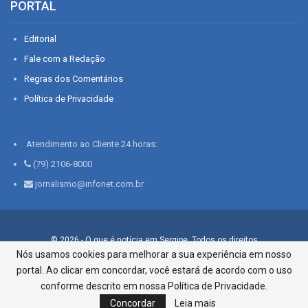
PORTAL
Editorial
Fale com a Redação
Regras dos Comentários
Política de Privacidade
Atendimento ao Cliente 24 horas:
(79) 2106-8000
jornalismo@infonet.com.br
© 2026 - O que é notícia em Sergipe. Todos os direitos
reservados.
Nós usamos cookies para melhorar a sua experiência em nosso
portal. Ao clicar em concordar, você estará de acordo com o uso
Infonet - Rua Monsenhor Silveira 276, Bairro São José |
Aracaju-SE, CEP 49015-030, Fone: 79.2106.8000 - CI Centro de
conforme descrito em nossa Política de Privacidade.
Informações LTDA
Concordar
Leia mais