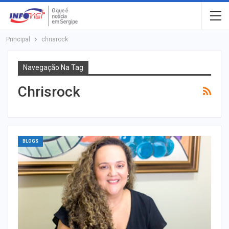
Principal
chrisrock
Navegação Na Tag
Chrisrock
BLOGS