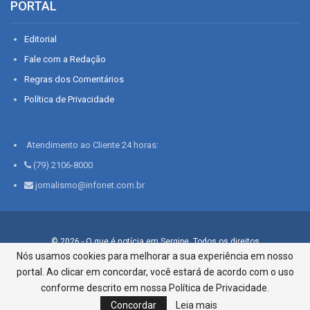
PORTAL
Editorial
Fale com a Redação
Regras dos Comentários
Política de Privacidade
Atendimento ao Cliente 24 horas:
(79) 2106-8000
jornalismo@infonet.com.br
© 2026 - O que é notícia em Sergipe. Todos os direitos
reservados.
Nós usamos cookies para melhorar a sua experiência em nosso
portal. Ao clicar em concordar, você estará de acordo com o uso
Infonet - Rua Monsenhor Silveira 276, Bairro São José |
Aracaju-SE, CEP 49015-030, Fone: 79.2106.8000 - CI Centro de
conforme descrito em nossa Política de Privacidade.
Informações LTDA
Concordar
Leia mais