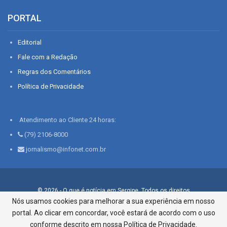
PORTAL
Editorial
Fale com a Redação
Regras dos Comentários
Política de Privacidade
Atendimento ao Cliente 24 horas:
(79) 2106-8000
jornalismo@infonet.com.br
© 2026 - O que é notícia em Sergipe. Todos os direitos
reservados.
Nós usamos cookies para melhorar a sua experiência em nosso
portal. Ao clicar em concordar, você estará de acordo com o uso
Infonet - Rua Monsenhor Silveira 276, Bairro São José |
Aracaju-SE, CEP 49015-030, Fone: 79.2106.8000 - CI Centro de
conforme descrito em nossa Política de Privacidade.