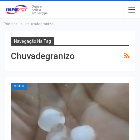
Principal
chuvadegranizo
Navegação Na Tag
Chuvadegranizo
CIDADE