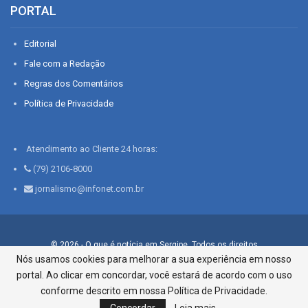
PORTAL
Editorial
Fale com a Redação
Regras dos Comentários
Política de Privacidade
Atendimento ao Cliente 24 horas:
(79) 2106-8000
jornalismo@infonet.com.br
© 2026 - O que é notícia em Sergipe. Todos os direitos
reservados.
Nós usamos cookies para melhorar a sua experiência em nosso
portal. Ao clicar em concordar, você estará de acordo com o uso
Infonet - Rua Monsenhor Silveira 276, Bairro São José |
Aracaju-SE, CEP 49015-030, Fone: 79.2106.8000 - CI Centro de
conforme descrito em nossa Política de Privacidade.
Informações LTDA