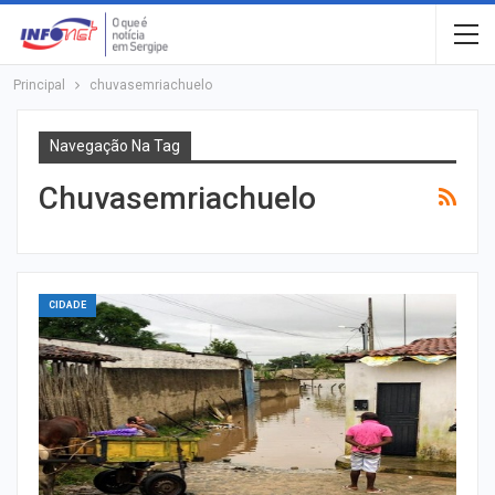
Principal
chuvasemriachuelo
Navegação Na Tag
Chuvasemriachuelo
CIDADE