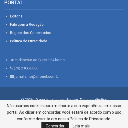
PORTAL
Editorial
Fale com a Redação
Regras dos Comentários
Política de Privacidade
Atendimento ao Cliente 24 horas:
(79) 2106-8000
jornalismo@infonet.com.br
© 2026 - O que é notícia em Sergipe. Todos os direitos
reservados.
Nós usamos cookies para melhorar a sua experiência em nosso
portal. Ao clicar em concordar, você estará de acordo com o uso
Infonet - Rua Monsenhor Silveira 276, Bairro São José |
Aracaju-SE, CEP 49015-030, Fone: 79.2106.8000 - CI Centro de
conforme descrito em nossa Política de Privacidade.
Informações LTDA
Concordar
Leia mais