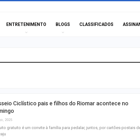
ENTRETENIMENTO
BLOGS
CLASSIFICADOS
ASSINA
Champagne: Uma
de Pai e Filho
A Fabulosa Maqu
seio Ciclístico pais e filhos do Riomar acontece no
Tempo
mingo
go, 2025
uito gratuito é um convite à família para pedalar, juntos, por cartões-postais d
Homem Aranha: 
caju
Dia