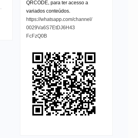
QRCODE, para ter acesso a
r…
variados conteúdos.
https://whatsapp.com/channel/
0029Va6S7EtDJ6H43
FcFzQ0B