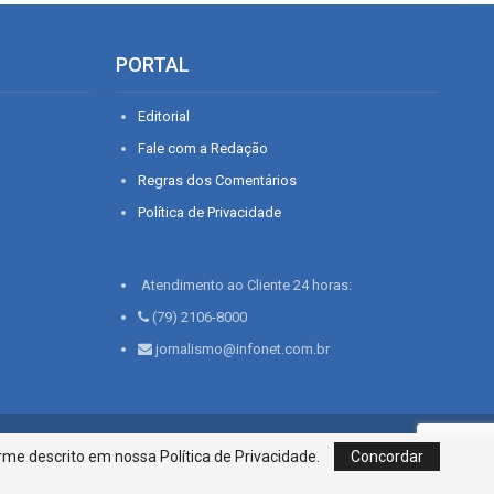
PORTAL
Editorial
Fale com a Redação
Regras dos Comentários
Política de Privacidade
Atendimento ao Cliente 24 horas:
(79) 2106-8000
jornalismo@infonet.com.br
76, Bairro São José | Aracaju-SE, CEP 49015-030, Fone: 79.2106.8000 - CI
me descrito em nossa Política de Privacidade.
Concordar
Centro de Informações LTDA