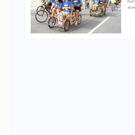
Barr
aber