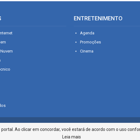
S
ENTRETENIMENTO
nternet
Agenda
gem
Promoções
 Nuvem
Cinema
n
écnico
dos
Infonet - Rua Monsenhor Silveira 2
ortal. Ao clicar em concordar, você estará de acordo com o uso confor
Leia mais