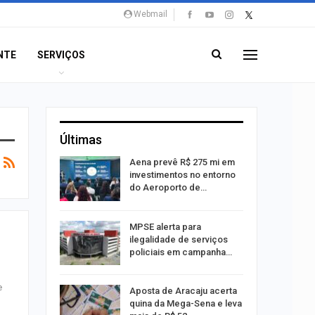
Webmail
NTE
SERVIÇOS
Últimas
 Viagem
Aena prevê R$ 275 mi em
investimentos no entorno
do Aeroporto de…
ina do
MPSE alerta para
ilegalidade de serviços
policiais em campanha…
e
Um Novo
Aposta de Aracaju acerta
quina da Mega-Sena e leva