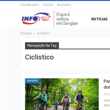
Classificados
Contato
Assinante
NOTÍCIAS
Principal
ciclistico
Navegação Na Tag
Ciclistico
Pas
ESPORTE
do
25 a
Circ
Ara