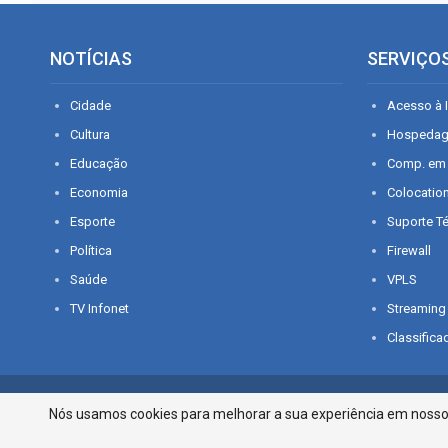
NOTÍCIAS
SERVIÇO
Cidade
Acesso à I
Cultura
Hospeda
Educação
Comp. em
Economia
Colocatio
Esporte
Suporte T
Política
Firewall
Saúde
VPLS
TV Infonet
Streaming
Classifica
© 2026 - O que é notícia em Sergipe. Todos os direitos reservados.
Nós usamos cookies para melhorar a sua experiência em nosso p