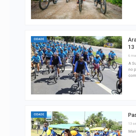
Ara
CIDADE
13
6 ma
A Su
no p
come
Pas
CIDADE
13 se
Mais