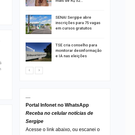
mais de R$ 52…
a e
SENAI Sergipe abre
reso por
inscrições para 75 vagas
ica
em cursos gratuitos
a
sibilidade
TSE cria conselho para
rante o
monitorar desinformação
e IA nas eleições
á
m
----
Portal Infonet no WhatsApp
Receba no celular notícias de
Sergipe
Acesse o link abaixo, ou escanei o