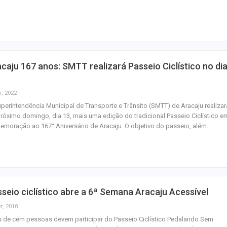
Mulher é agredid
companheiro é p
violência domést
caju 167 anos: SMTT realizará Passeio Ciclístico no di
Sergipe terá pos
de chuva leve du
r, 2022
fim de semana
perintendência Municipal de Transporte e Trânsito (SMTT) de Aracaju realizar
róximo domingo, dia 13, mais uma edição do tradicional Passeio Ciclístico e
moração ao 167° Aniversário de Aracaju. O objetivo do passeio, além…
seio ciclístico abre a 6ª Semana Aracaju Acessível
t, 2018
 de cem pessoas devem participar do Passeio Ciclístico Pedalando Sem