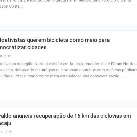
da mais força. De acordo com o geógrafo e membro da ONG Ciclo Urbano,
contra crianças;
dson Costa,…
Homem é preso 
tráfico de droga
Maria
loativistas querem bicicleta como meio para
Orsse apresenta
mocratizar cidades
“Harmonia das E
t, 2019
no…
oativistas da região Nordeste estão em Aracaju, reunidos no IV Fórum Nordes
icicleta, debatendo estratégias que possam contribuir com políticas pública
ilidade urbana, tendo como meta estabelecer uma conscientização…
aldo anuncia recuperação de 16 km das ciclovias em
acaju
go, 2019