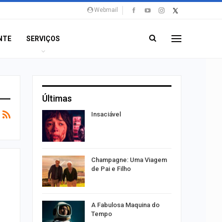
Webmail
NTE
SERVIÇOS
Últimas
os alteram
Insaciável
acaju
 vagas de
Champagne: Uma Viagem
caju
de Pai e Filho
ão a
A Fabulosa Maquina do
nline
Tempo