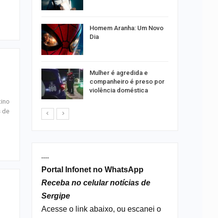
 entenda
por
Homem Aranha: Um Novo
s no Santa
Dia
 concerto
Mulher é agredida e
sferas”
companheiro é preso por
violência doméstica
tino
s de
----
Portal Infonet no WhatsApp
Receba no celular notícias de
Sergipe
Acesse o link abaixo, ou escanei o