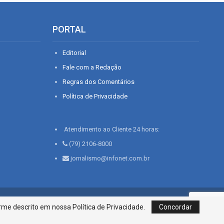
PORTAL
Editorial
Fale com a Redação
Regras dos Comentários
Política de Privacidade
Atendimento ao Cliente 24 horas:
(79) 2106-8000
jornalismo@infonet.com.br
76, Bairro São José | Aracaju-SE, CEP 49015-030, Fone: 79.2106.8000 - CI
me descrito em nossa Política de Privacidade.
Concordar
Centro de Informações LTDA