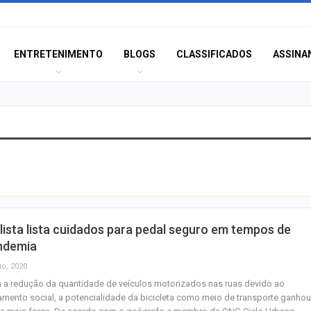
ENTRETENIMENTO
BLOGS
CLASSIFICADOS
ASSINA
Eventos esportiv
o trânsito em Ar
neste sábado
Confira as novas
lista lista cuidados para pedal seguro em tempos de
emprego em Ara
ndemia
nesta sexta-feira
go, 2020
a redução da quantidade de veículos motorizados nas ruas devido ao
Lei amplia puniç
amento social, a potencialidade da bicicleta como meio de transporte ganhou
crimes sexuais o