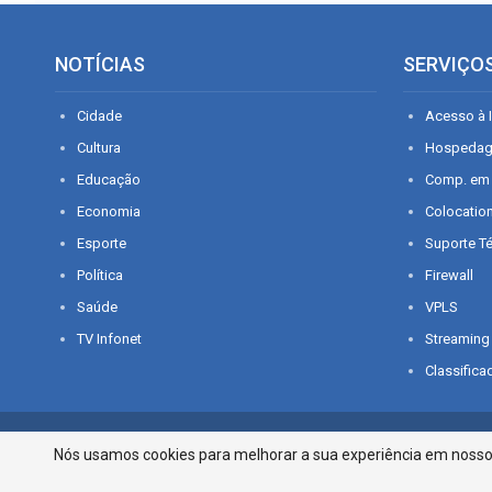
NOTÍCIAS
SERVIÇO
Cidade
Acesso à I
Cultura
Hospeda
Educação
Comp. em
Economia
Colocatio
Esporte
Suporte T
Política
Firewall
Saúde
VPLS
TV Infonet
Streaming
Classifica
© 2026 - O que é notícia em Sergipe. Todos os direitos reservados.
Nós usamos cookies para melhorar a sua experiência em nosso p