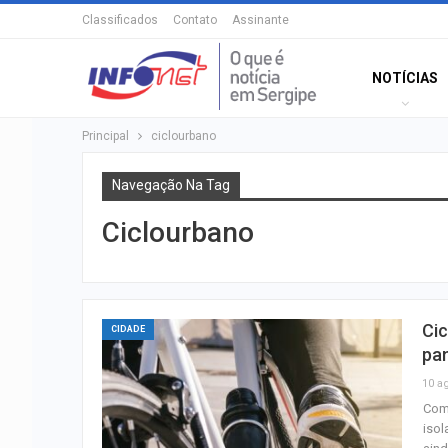
Classificados
Contato
Assinante
NOTÍCIAS
Principal
ciclourbano
Navegação Na Tag
Ciclourbano
Cic
CIDADE
pa
10 a
Com 
isol