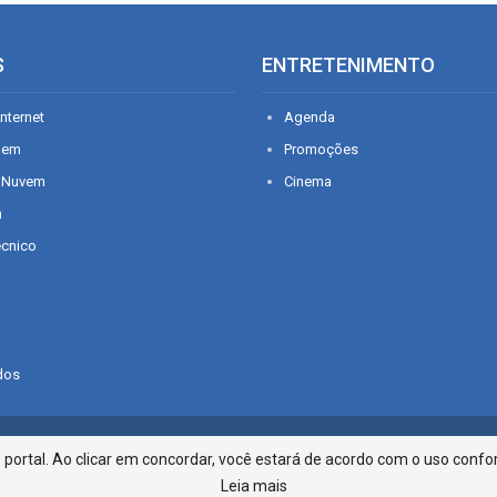
S
ENTRETENIMENTO
nternet
Agenda
gem
Promoções
 Nuvem
Cinema
n
écnico
dos
Infonet - Rua Monsenhor Silveira 2
ortal. Ao clicar em concordar, você estará de acordo com o uso confor
Leia mais