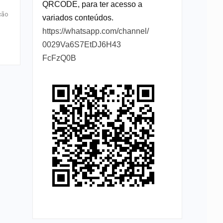
QRCODE, para ter acesso a
ção
variados conteúdos.
https://whatsapp.com/channel/
0029Va6S7EtDJ6H43
FcFzQ0B