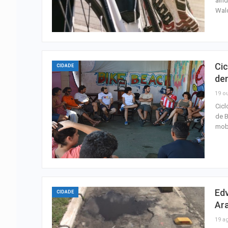
ain
Wal
Cic
CIDADE
de
19 ou
Cicl
de B
mob
Edv
CIDADE
Ar
19 a