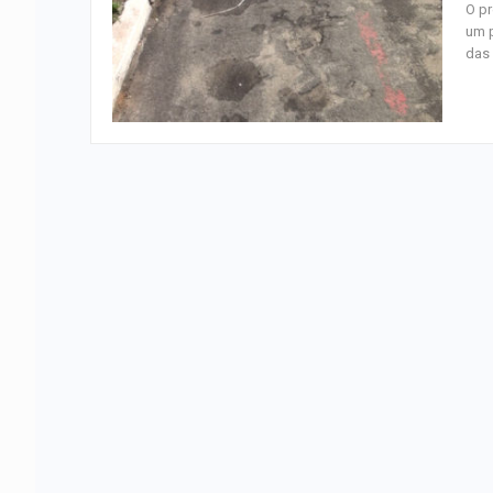
O pr
um p
das 