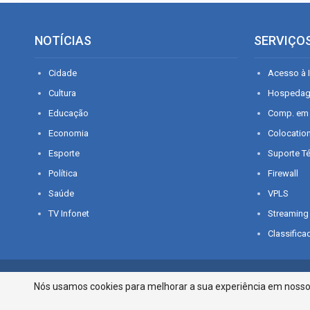
NOTÍCIAS
SERVIÇO
Cidade
Acesso à I
Cultura
Hospeda
Educação
Comp. em
Economia
Colocatio
Esporte
Suporte T
Política
Firewall
Saúde
VPLS
TV Infonet
Streaming
Classifica
© 2026 - O que é notícia em Sergipe. Todos os direitos reservados.
Nós usamos cookies para melhorar a sua experiência em nosso p