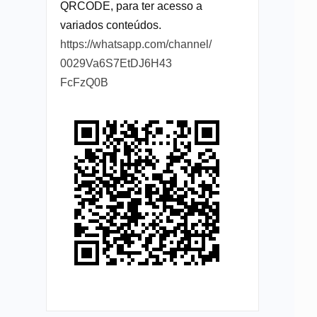
QRCODE, para ter acesso a
variados conteúdos.
https://whatsapp.com/channel/
0029Va6S7EtDJ6H43
FcFzQ0B