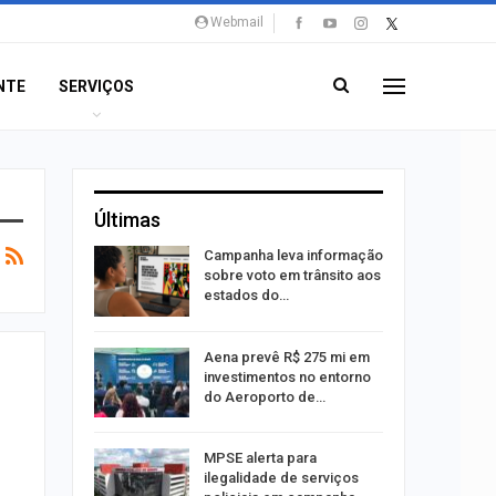
Webmail
NTE
SERVIÇOS
Últimas
o Bairro
Campanha leva informação
s de 4 kg
sobre voto em trânsito aos
estados do…
 Viagem
Aena prevê R$ 275 mi em
investimentos no entorno
do Aeroporto de…
ina do
MPSE alerta para
ilegalidade de serviços