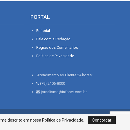
PORTAL
Editorial
Fale com a Redação
Regras dos Comentários
Política de Privacidade
Atendimento ao Cliente 24 horas:
(79) 2106-8000
jornalismo@infonet.com.br
76, Bairro São José | Aracaju-SE, CEP 49015-030, Fone: 79.2106.8000 - CI
me descrito em nossa Política de Privacidade.
Concordar
Centro de Informações LTDA