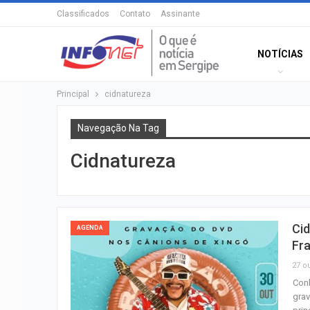
Classificados
Contato
Assinante
NOTÍCIAS
Principal
cidnatureza
Navegação Na Tag
Cidnatureza
Cid
AGENDA
Fr
27 ou
Conh
grav