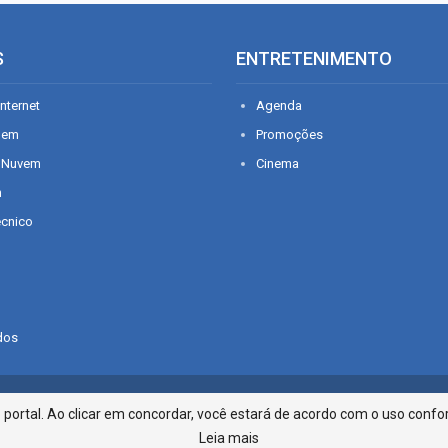
S
ENTRETENIMENTO
nternet
Agenda
gem
Promoções
 Nuvem
Cinema
n
écnico
dos
Infonet - Rua Monsenhor Silveira 2
ortal. Ao clicar em concordar, você estará de acordo com o uso confor
Leia mais