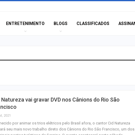
ENTRETENIMENTO
BLOGS
CLASSIFICADOS
ASSINA
Homem é preso n
América com mai
de crack
Champagne: Uma
 Natureza vai gravar DVD nos Cânions do Rio São
de Pai e Filho
ancisco
t, 2021
ecido por animar os trios elétricos pelo Brasil afora, o cantor Cid Natureza
A Fabulosa Maqu
ará seu mais novo trabalho direto dos Cânions do Rio São Francisco, um dos
Tempo