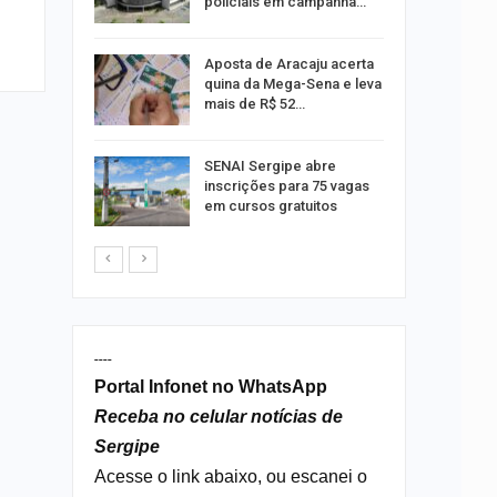
policiais em campanha…
Um Novo
Aposta de Aracaju acerta
quina da Mega-Sena e leva
mais de R$ 52…
a e
SENAI Sergipe abre
reso por
inscrições para 75 vagas
ica
em cursos gratuitos
----
Portal Infonet no WhatsApp
Receba no celular notícias de
Sergipe
Acesse o link abaixo, ou escanei o