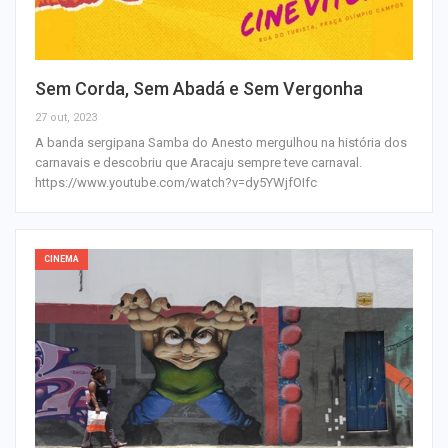
Sem Corda, Sem Abadá e Sem Vergonha
27 out, 2023
A banda sergipana Samba do Anesto mergulhou na história dos
carnavais e descobriu que Aracaju sempre teve carnaval.
https://www.youtube.com/watch?v=dy5YWjfOIfc
CINEMA