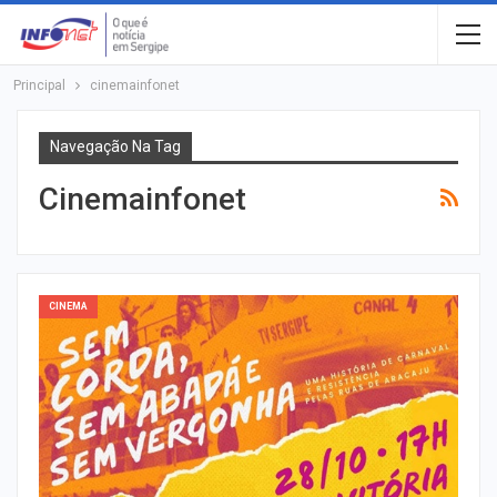
Principal
cinemainfonet
Navegação Na Tag
Cinemainfonet
CINEMA