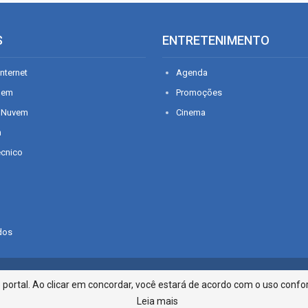
S
ENTRETENIMENTO
nternet
Agenda
gem
Promoções
 Nuvem
Cinema
n
écnico
dos
Infonet - Rua Monsenhor Silveira 2
ortal. Ao clicar em concordar, você estará de acordo com o uso confor
Leia mais