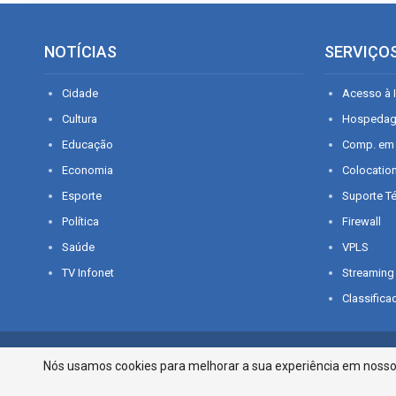
NOTÍCIAS
SERVIÇO
Cidade
Acesso à I
Cultura
Hospeda
Educação
Comp. em
Economia
Colocatio
Esporte
Suporte T
Política
Firewall
Saúde
VPLS
TV Infonet
Streaming
Classifica
© 2026 - O que é notícia em Sergipe. Todos os direitos reservados.
Nós usamos cookies para melhorar a sua experiência em nosso p