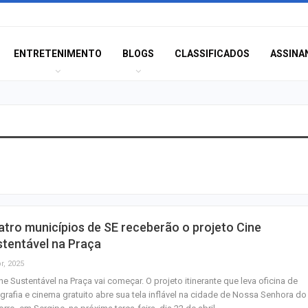
ENTRETENIMENTO
BLOGS
CLASSIFICADOS
ASSINA
Polícia Civil inve
acidente que ma
na BR-235 em…
Câmara de Itabai
tro municípios de SE receberão o projeto Cine
abre concurso 
tentável na Praça
salários de até R$
r, 2025
ne Sustentável na Praça vai começar. O projeto itinerante que leva oficina de
Filarmônica de I
grafia e cinema gratuito abre sua tela inflável na cidade de Nossa Senhora do
realiza concert