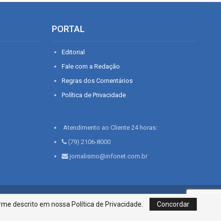
PORTAL
Editorial
Fale com a Redação
Regras dos Comentários
Política de Privacidade
Atendimento ao Cliente 24 horas:
(79) 2106-8000
jornalismo@infonet.com.br
76, Bairro São José | Aracaju-SE, CEP 49015-030, Fone: 79.2106.8000 - CI
me descrito em nossa Política de Privacidade.
Concordar
Centro de Informações LTDA