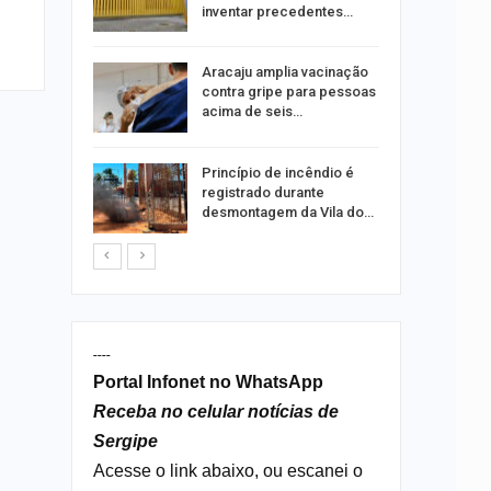
ia dos…
inventar precedentes…
traz a
Aracaju amplia vacinação
contra gripe para pessoas
acima de seis…
rca de 104
Princípio de incêndio é
oas
registrado durante
rar…
desmontagem da Vila do…
----
Portal Infonet no WhatsApp
Receba no celular notícias de
Sergipe
Acesse o link abaixo, ou escanei o