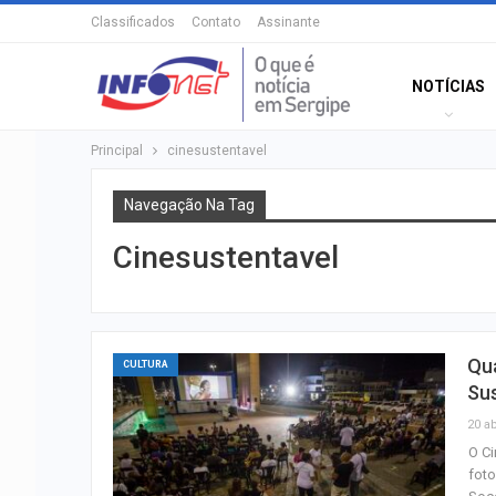
Classificados
Contato
Assinante
NOTÍCIAS
Principal
cinesustentavel
Navegação Na Tag
Cinesustentavel
Qua
CULTURA
Sus
20 ab
O Ci
foto