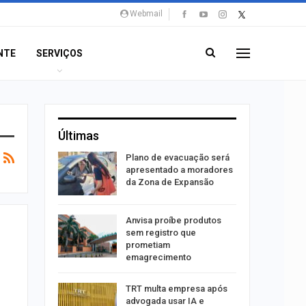
Webmail
NTE
SERVIÇOS
Últimas
stiga
Plano de evacuação será
tou casal
apresentado a moradores
da Zona de Expansão
aninha
Anvisa proíbe produtos
com
sem registro que
 3 mil
prometiam
emagrecimento
tabaiana
TRT multa empresa após
o em
advogada usar IA e