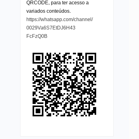
QRCODE, para ter acesso a
variados conteúdos.
https://whatsapp.com/channel/
0029Va6S7EtDJ6H43
FcFzQ0B