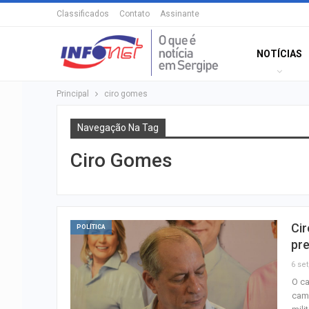
Classificados
Contato
Assinante
NOTÍCIAS
Principal
ciro gomes
Navegação Na Tag
Ciro Gomes
Ci
POLÍTICA
pre
6 set
O c
camp