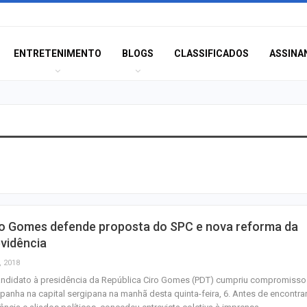
ENTRETENIMENTO
BLOGS
CLASSIFICADOS
ASSINA
Moradores prote
melhorias e blo
rodovia em Soco
Bairro América 
ro Gomes defende proposta do SPC e nova reforma da
décima edição d
vidência
‘Tamo…
, 2018
andidato à presidência da República Ciro Gomes (PDT) cumpriu compromisso
Pinguim-de-mag
anha na capital sergipana na manhã desta quinta-feira, 6. Antes de encontrar
encontrado mort