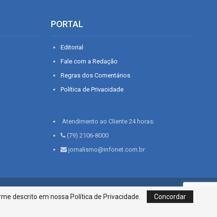
PORTAL
Editorial
Fale com a Redação
Regras dos Comentários
Política de Privacidade
Atendimento ao Cliente 24 horas:
(79) 2106-8000
jornalismo@infonet.com.br
76, Bairro São José | Aracaju-SE, CEP 49015-030, Fone: 79.2106.8000 - CI
me descrito em nossa Política de Privacidade.
Concordar
Centro de Informações LTDA