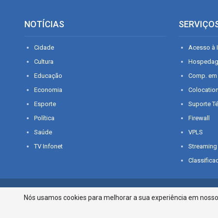
NOTÍCIAS
SERVIÇO
Cidade
Acesso à I
Cultura
Hospeda
Educação
Comp. em
Economia
Colocatio
Esporte
Suporte T
Política
Firewall
Saúde
VPLS
TV Infonet
Streaming
Classifica
© 2026 - O que é notícia em Sergipe. Todos os direitos reservados.
Nós usamos cookies para melhorar a sua experiência em nosso p