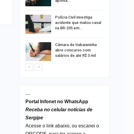
aponta…
 exame de
Polícia Civil investiga
português
acidente que matou casal
na BR-235 em…
s morre
Câmara de Itabaianinha
nto na SE-
abre concurso com
salários de até R$ 3 mil
----
Portal Infonet no WhatsApp
Receba no celular notícias de
Sergipe
Acesse o link abaixo, ou escanei o
QRCODE, para ter acesso a