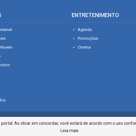
S
ENTRETENIMENTO
nternet
Agenda
gem
Promoções
 Nuvem
Cinema
n
écnico
dos
Infonet - Rua Monsenhor Silveira 2
ortal. Ao clicar em concordar, você estará de acordo com o uso confor
Leia mais