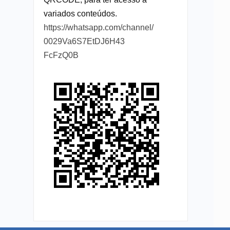
variados conteúdos.
https://whatsapp.com/channel/
0029Va6S7EtDJ6H43
FcFzQ0B