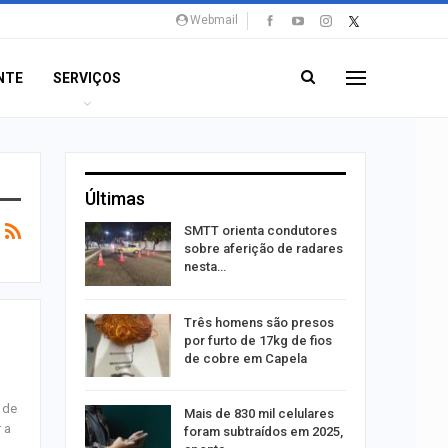
Webmail
NTE
SERVIÇOS
Últimas
stam por
SMTT orienta condutores
queiam
sobre aferição de radares
rro
nesta…
recebe
Três homens são presos
o projeto
por furto de 17kg de fios
de cobre em Capela
 de
alhães é
Mais de 830 mil celulares
 a
o na Praia
foram subtraídos em 2025,