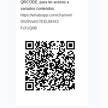
QRCODE, para ter acesso a
variados conteúdos.
https://whatsapp.com/channel/
0029Va6S7EtDJ6H43
FcFzQ0B