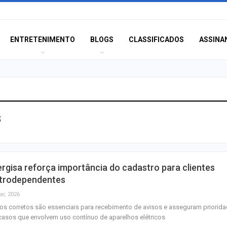
ENTRETENIMENTO
BLOGS
CLASSIFICADOS
ASSINA
s
Anvisa desmente
sobre presença
plástico ou petr
CPI das Conces
rgisa reforça importância do cadastro para clientes
retoma trabalhos
etrodependentes
próxima segunda-
ar, 2026
s corretos são essenciais para recebimento de avisos e asseguram priorid
Homem é preso 
asos que envolvem uso contínuo de aparelhos elétricos
após matar mulhe