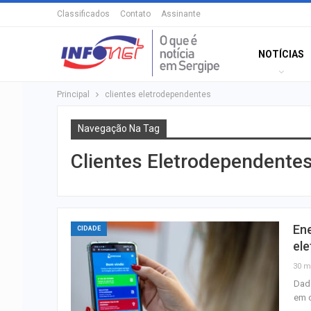
Classificados
Contato
Assinante
NOTÍCIAS
Principal
clientes eletrodependentes
Navegação Na Tag
Clientes Eletrodependente
Ene
CIDADE
el
30 m
Dado
em c