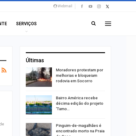
Webmail
NTE
SERVIÇOS
Últimas
 boato
Moradores protestam por
 de
melhorias e bloqueiam
óleo em…
rodovia em Socorro
sões
Bairro América recebe
 na
décima edição do projeto
feira, 10
‘Tamo…
ade
horas
Pinguim-de-magalhães é
r a
encontrado morto na Praia