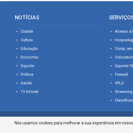
NOTÍCIAS
SERVIÇO
Cidade
Acesso à I
Cultura
Hospeda
Educação
Comp. em
Economia
Colocatio
Esporte
Suporte T
Política
Firewall
Saúde
VPLS
TV Infonet
Streaming
Classifica
© 2026 - O que é notícia em Sergipe. Todos os direitos reservados.
Nós usamos cookies para melhorar a sua experiência em nosso p