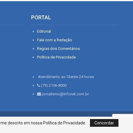
PORTAL
Editorial
Fale com a Redação
Regras dos Comentários
Política de Privacidade
Atendimento ao Cliente 24 horas:
(79) 2106-8000
jornalismo@infonet.com.br
76, Bairro São José | Aracaju-SE, CEP 49015-030, Fone: 79.2106.8000 - CI
me descrito em nossa Política de Privacidade.
Concordar
Centro de Informações LTDA