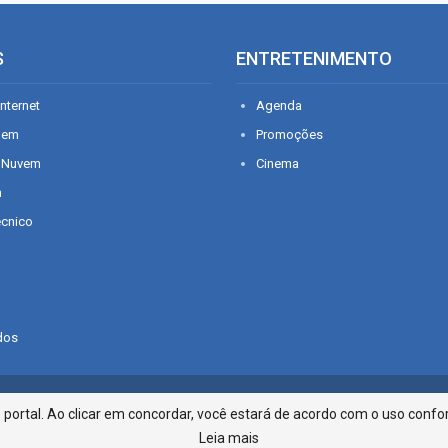
S
ENTRETENIMENTO
nternet
Agenda
gem
Promoções
 Nuvem
Cinema
n
écnico
dos
Infonet - Rua Monsenhor Silveira 2
ortal. Ao clicar em concordar, você estará de acordo com o uso confor
Leia mais