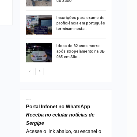
idabã
do Saco
Inscrições para exame de
ra
proficiência em português
público
terminam nesta…
Idosa de 82 anos morre
preende
após atropelamento na SE-
lo de
065 em São…
mópolis
----
Portal Infonet no WhatsApp
Receba no celular notícias de
Sergipe
Acesse o link abaixo, ou escanei o