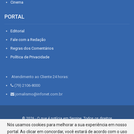
Cinema
PORTAL
Editorial
Fale com a Redação
Regras dos Comentários
Política de Privacidade
Atendimento ao Cliente 24 horas:
(79) 2106-8000
jornalismo@infonet.com.br
© 2026 - O que é notícia em Sergipe. Todos os direitos
reservados.
Nós usamos cookies para melhorar a sua experiência em nosso
portal. Ao clicar em concordar, você estará de acordo com o uso
Infonet - Rua Monsenhor Silveira 276, Bairro São José |