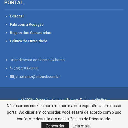
PORTAL
Editorial
Fale com a Redação
Regras dos Comentários
Política de Privacidade
Atendimento ao Cliente 24 horas:
(79) 2106-8000
jornalismo@infonet.com.br
© 2026 - O que é notícia em Sergipe. Todos os direitos
reservados.
Nós usamos cookies para melhorar a sua experiência em nosso
portal. Ao clicar em concordar, você estará de acordo com o uso
Infonet - Rua Monsenhor Silveira 276, Bairro São José |
Aracaju-SE, CEP 49015-030, Fone: 79.2106.8000 - CI Centro de
conforme descrito em nossa Política de Privacidade.
Informações LTDA
Concordar
Leia mais