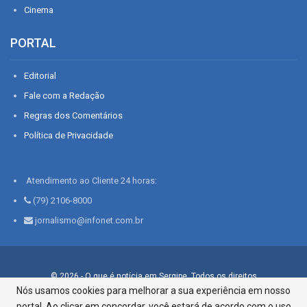
Cinema
PORTAL
Editorial
Fale com a Redação
Regras dos Comentários
Política de Privacidade
Atendimento ao Cliente 24 horas:
(79) 2106-8000
jornalismo@infonet.com.br
© 2026 - O que é notícia em Sergipe. Todos os direitos
reservados.
Nós usamos cookies para melhorar a sua experiência em nosso
portal. Ao clicar em concordar, você estará de acordo com o uso