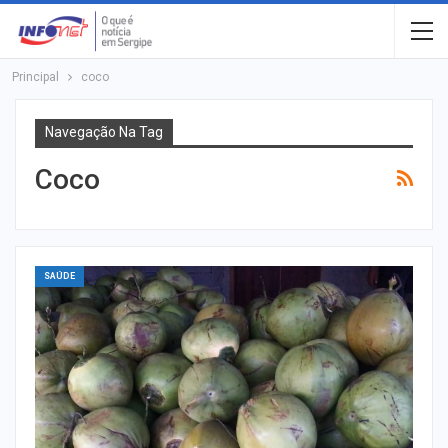
Principal
coco
Navegação Na Tag
Coco
SAÚDE