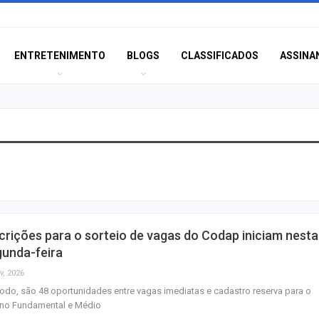
ENTRETENIMENTO
BLOGS
CLASSIFICADOS
ASSINA
MPSE alerta para
ilegalidade de s
policiais em ca
Aposta de Aracaj
crições para o sorteio de vagas do Codap iniciam nesta
quina da Mega-S
gunda-feira
mais de R$ 52…
v, 2026
odo, são 48 oportunidades entre vagas imediatas e cadastro reserva para o
SENAI Sergipe a
ino Fundamental e Médio
inscrições para 