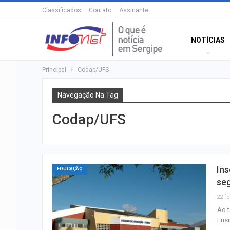
Classificados
Contato
Assinante
NOTÍCIAS
Principal
Codap/UFS
Navegação Na Tag
Codap/UFS
Ins
EDUCAÇÃO
se
22 fe
Ao t
Ens