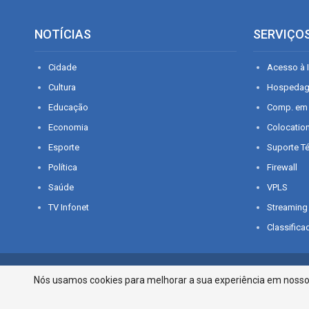
NOTÍCIAS
SERVIÇO
Cidade
Acesso à I
Cultura
Hospeda
Educação
Comp. em
Economia
Colocatio
Esporte
Suporte T
Política
Firewall
Saúde
VPLS
TV Infonet
Streaming
Classifica
© 2026 - O que é notícia em Sergipe. Todos os direitos reservados.
Nós usamos cookies para melhorar a sua experiência em nosso p