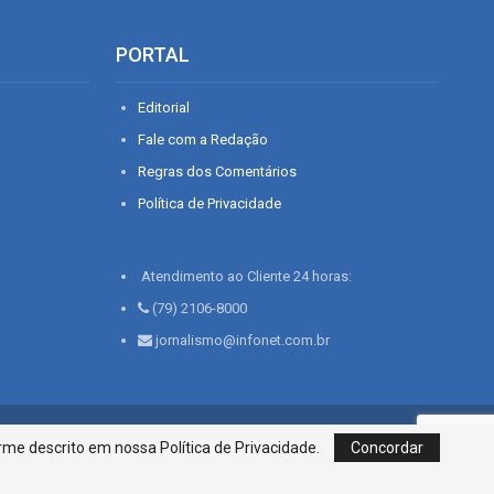
PORTAL
Editorial
Fale com a Redação
Regras dos Comentários
Política de Privacidade
Atendimento ao Cliente 24 horas:
(79) 2106-8000
jornalismo@infonet.com.br
76, Bairro São José | Aracaju-SE, CEP 49015-030, Fone: 79.2106.8000 - CI
me descrito em nossa Política de Privacidade.
Concordar
Centro de Informações LTDA