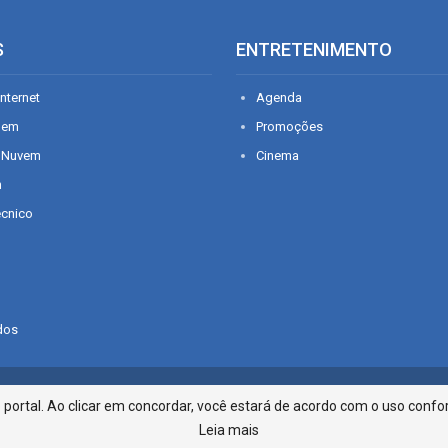
S
ENTRETENIMENTO
nternet
Agenda
gem
Promoções
 Nuvem
Cinema
n
écnico
dos
Infonet - Rua Monsenhor Silveira 2
ortal. Ao clicar em concordar, você estará de acordo com o uso confor
Leia mais