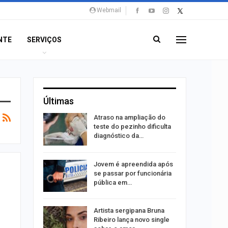
Webmail
NTE
SERVIÇOS
Últimas
Atraso na ampliação do
erviços
teste do pezinho dificulta
mpanha…
diagnóstico da…
u acerta
Jovem é apreendida após
ena e leva
se passar por funcionária
pública em…
bre
Artista sergipana Bruna
75 vagas
Ribeiro lança novo single