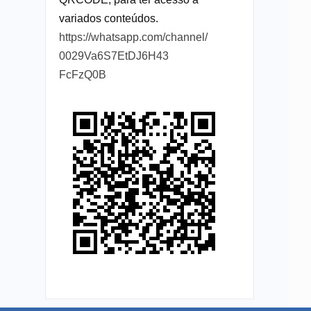
variados conteúdos.
https://whatsapp.com/channel/
0029Va6S7EtDJ6H43
FcFzQ0B