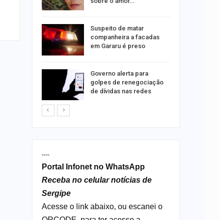
tos
sobre o amor…
o para
Suspeito de matar
formação
companheira a facadas
s
em Gararu é preso
o às
Governo alerta para
olisão
golpes de renegociação
ibus em…
de dívidas nas redes
----
Portal Infonet no WhatsApp
Receba no celular notícias de
Sergipe
Acesse o link abaixo, ou escanei o
QRCODE, para ter acesso a