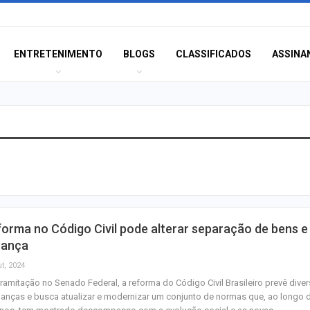
ENTRETENIMENTO
BLOGS
CLASSIFICADOS
ASSINA
Orsse apresenta
“Harmonia das E
no…
PF apreende disp
orma no Código Civil pode alterar separação de bens e
eletrônicos cont
rança
sexual…
t, 2024
ramitação no Senado Federal, a reforma do Código Civil Brasileiro prevê dive
Terror e docume
nças e busca atualizar e modernizar um conjunto de normas que, ao longo 
estão entre as es