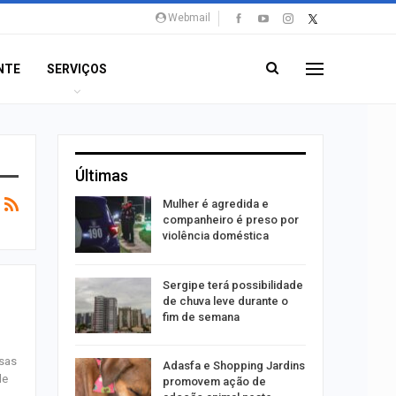
Webmail
NTE
SERVIÇOS
Últimas
 concerto
Mulher é agredida e
sferas”
companheiro é preso por
violência doméstica
ositivos
Sergipe terá possibilidade
ra abuso
de chuva leve durante o
fim de semana
rsas
ntário
Adasfa e Shopping Jardins
de
treias da
promovem ação de