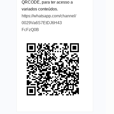
QRCODE, para ter acesso a
variados conteúdos.
https://whatsapp.com/channel/
0029Va6S7EtDJ6H43
FcFzQ0B