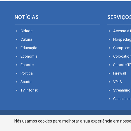
NOTÍCIAS
SERVIÇO
Cidade
Acesso à I
Cultura
Hospeda
Educação
Comp. em
Economia
Colocatio
Esporte
Suporte T
Política
Firewall
Saúde
VPLS
TV Infonet
Streaming
Classifica
© 2026 - O que é notícia em Sergipe. Todos os direitos reservados.
Nós usamos cookies para melhorar a sua experiência em nosso p