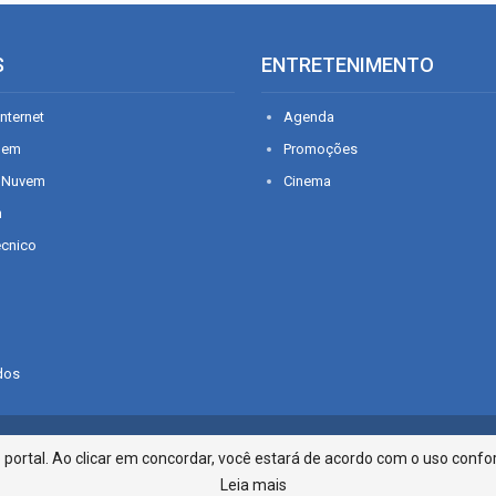
S
ENTRETENIMENTO
nternet
Agenda
gem
Promoções
 Nuvem
Cinema
n
écnico
dos
Infonet - Rua Monsenhor Silveira 2
ortal. Ao clicar em concordar, você estará de acordo com o uso confor
Leia mais