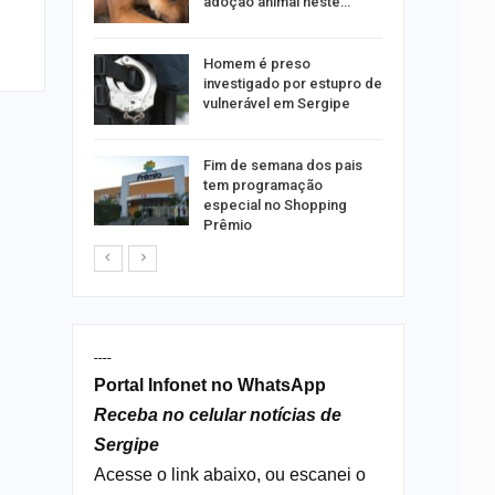
emas
adoção animal neste…
 palestra
Homem é preso
 artificial
investigado por estupro de
vulnerável em Sergipe
itura
Fim de semana dos pais
 convoca
tem programação
nos
especial no Shopping
Prêmio
----
Portal Infonet no WhatsApp
Receba no celular notícias de
Sergipe
Acesse o link abaixo, ou escanei o