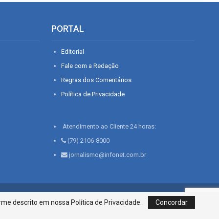
PORTAL
Editorial
Fale com a Redação
Regras dos Comentários
Política de Privacidade
Atendimento ao Cliente 24 horas:
(79) 2106-8000
jornalismo@infonet.com.br
76, Bairro São José | Aracaju-SE, CEP 49015-030, Fone: 79.2106.8000 - CI
me descrito em nossa Política de Privacidade.
Concordar
Centro de Informações LTDA