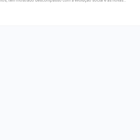
anos, tem mostrado descompasso com a evolução social e as novas…
semana nos cin
CCTECA promove
sobre inteligência
generativa no…
FASC 2026: prefe
anuncia datas e
artistas sergipa