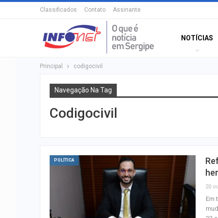
Classificados
Contato
Assinante
NOTÍCIAS
Principal
codigocivil
Navegação Na Tag
Codigocivil
Ref
POLÍTICA
he
20 ou
Em t
muda