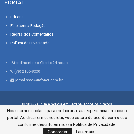
PORTAL
Editorial
Fale com a Redação
Regras dos Comentários
Política de Privacidade
Atendimento ao Cliente 24 horas:
(79) 2106-8000
jornalismo@infonet.com.br
© 2026 - O que é notícia em Sergipe. Todos os direitos
reservados.
Nós usamos cookies para melhorar a sua experiência em nosso
portal. Ao clicar em concordar, você estará de acordo com o uso
Infonet - Rua Monsenhor Silveira 276, Bairro São José |
Aracaju-SE, CEP 49015-030, Fone: 79.2106.8000 - CI Centro de
conforme descrito em nossa Política de Privacidade.
Informações LTDA
Concordar
Leia mais