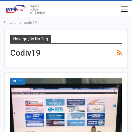
Principal
codiv19
Navegação Na Tag
Codiv19
SAÚDE