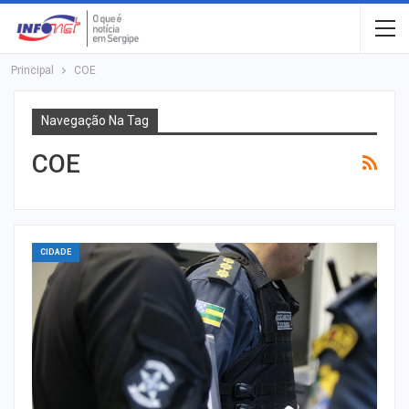
Principal
COE
Navegação Na Tag
COE
CIDADE