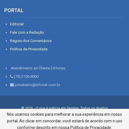
PORTAL
Editorial
Fale com a Redação
Regras dos Comentários
Política de Privacidade
Atendimento ao Cliente 24 horas:
(79) 2106-8000
jornalismo@infonet.com.br
© 2026 - O que é notícia em Sergipe. Todos os direitos
reservados.
Nós usamos cookies para melhorar a sua experiência em nosso
portal. Ao clicar em concordar, você estará de acordo com o uso
Infonet - Rua Monsenhor Silveira 276, Bairro São José |
Aracaju-SE, CEP 49015-030, Fone: 79.2106.8000 - CI Centro de
conforme descrito em nossa Política de Privacidade.