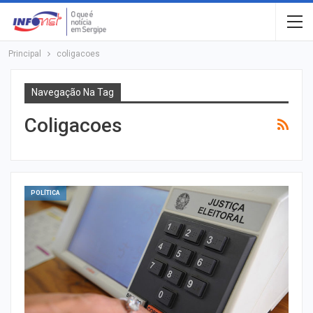
Principal
coligacoes
Navegação Na Tag
Coligacoes
POLÍTICA