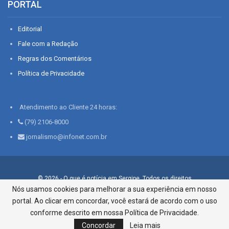
PORTAL
Editorial
Fale com a Redação
Regras dos Comentários
Política de Privacidade
Atendimento ao Cliente 24 horas:
(79) 2106-8000
jornalismo@infonet.com.br
© 2026 - O que é notícia em Sergipe. Todos os direitos
reservados.
Nós usamos cookies para melhorar a sua experiência em nosso
portal. Ao clicar em concordar, você estará de acordo com o uso
Infonet - Rua Monsenhor Silveira 276, Bairro São José |
Aracaju-SE, CEP 49015-030, Fone: 79.2106.8000 - CI Centro de
conforme descrito em nossa Política de Privacidade.
Informações LTDA
Concordar
Leia mais