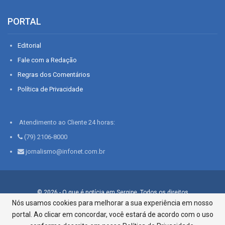
PORTAL
Editorial
Fale com a Redação
Regras dos Comentários
Política de Privacidade
Atendimento ao Cliente 24 horas:
(79) 2106-8000
jornalismo@infonet.com.br
© 2026 - O que é notícia em Sergipe. Todos os direitos
reservados.
Nós usamos cookies para melhorar a sua experiência em nosso
portal. Ao clicar em concordar, você estará de acordo com o uso
Infonet - Rua Monsenhor Silveira 276, Bairro São José |
Aracaju-SE, CEP 49015-030, Fone: 79.2106.8000 - CI Centro de