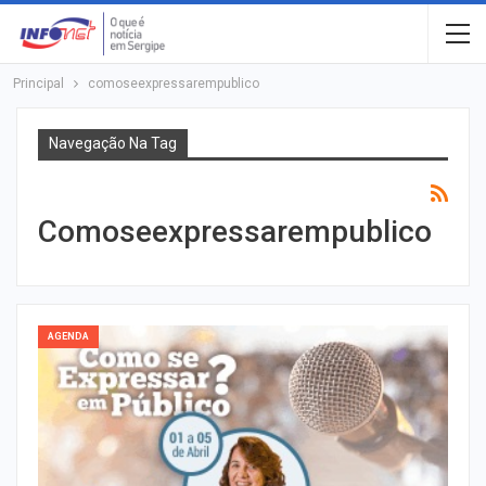
Principal
comoseexpressarempublico
Navegação Na Tag
Comoseexpressarempublico
AGENDA