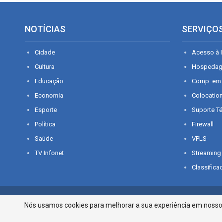
NOTÍCIAS
SERVIÇO
Cidade
Acesso à I
Cultura
Hospeda
Educação
Comp. em
Economia
Colocatio
Esporte
Suporte T
Política
Firewall
Saúde
VPLS
TV Infonet
Streaming
Classifica
© 2026 - O que é notícia em Sergipe. Todos os direitos reservados.
Nós usamos cookies para melhorar a sua experiência em nosso p