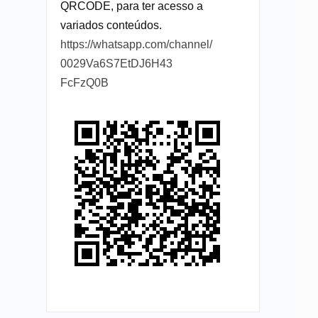
QRCODE, para ter acesso a
variados conteúdos.
https://whatsapp.com/channel/
0029Va6S7EtDJ6H43
FcFzQ0B