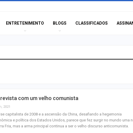
ENTRETENIMENTO
BLOGS
CLASSIFICADOS
ASSINA
Polícia Civil inve
acidente que ma
na BR-235 em…
Câmara de Itabai
trevista com um velho comunista
abre concurso 
salários de até R$
n, 2021
ise capitalista de 2008 e a ascensão da China, desafiando a hegemonia
ômica e política dos Estados Unidos, parece que fez surgir no mundo uma 
Filarmônica de I
ra Fria, mas a arma principal continua a ser o velho discurso anticomunista.
realiza concert
a…