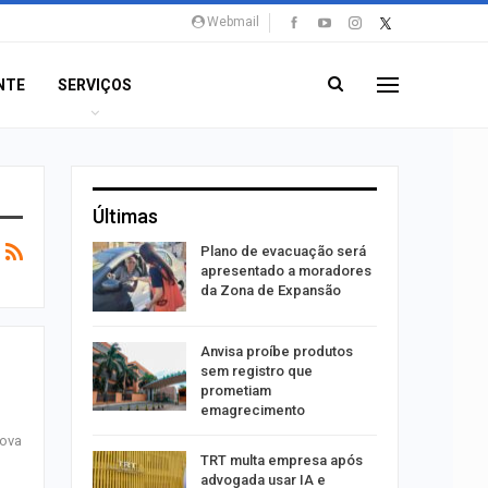
Webmail
NTE
SERVIÇOS
Últimas
stiga
Plano de evacuação será
tou casal
apresentado a moradores
da Zona de Expansão
aninha
Anvisa proíbe produtos
com
sem registro que
 3 mil
prometiam
emagrecimento
nova
tabaiana
TRT multa empresa após
o em
advogada usar IA e