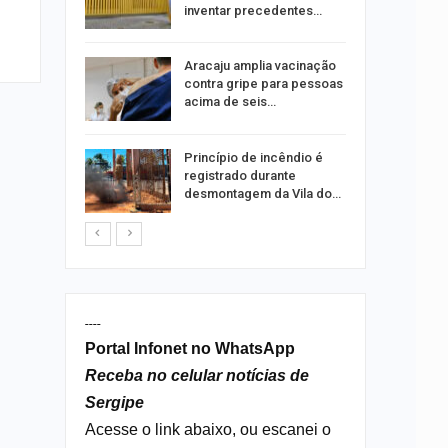
ia dos…
inventar precedentes…
traz a
Aracaju amplia vacinação
contra gripe para pessoas
acima de seis…
rca de 104
Princípio de incêndio é
oas
registrado durante
rar…
desmontagem da Vila do…
----
Portal Infonet no WhatsApp
Receba no celular notícias de
Sergipe
Acesse o link abaixo, ou escanei o