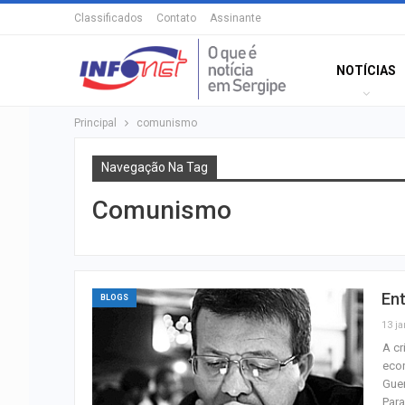
Classificados
Contato
Assinante
NOTÍCIAS
Principal
comunismo
Navegação Na Tag
Comunismo
En
BLOGS
13 ja
A cr
econ
Guer
Par