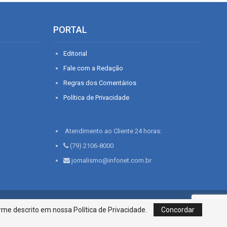
PORTAL
Editorial
Fale com a Redação
Regras dos Comentários
Política de Privacidade
Atendimento ao Cliente 24 horas:
(79) 2106-8000
jornalismo@infonet.com.br
76, Bairro São José | Aracaju-SE, CEP 49015-030, Fone: 79.2106.8000 - CI
me descrito em nossa Política de Privacidade.
Concordar
Centro de Informações LTDA