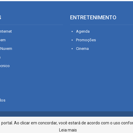
S
ENTRETENIMENTO
nternet
Agenda
gem
Promoções
 Nuvem
Cinema
n
écnico
dos
Infonet - Rua Monsenhor Silveira 2
ortal. Ao clicar em concordar, você estará de acordo com o uso confor
Leia mais