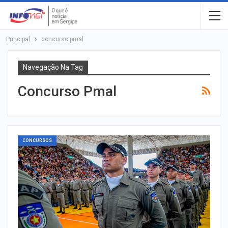
Principal
concurso pmal
Navegação Na Tag
Concurso Pmal
CONCURSOS