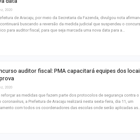
va data
ez, 2020
efeitura de Aracaju, por meio da Secretaria da Fazenda, divulgou nota afirma
continuará buscando a reversão da medida judicial que suspendeu o concur
ico para auditor fiscal, para que seja marcada uma nova data para a…
curso auditor fiscal: PMA capacitará equipes dos locai
 prova
ez, 2020
 reforçar as medidas que fazem parte dos protocolos de segurança contra o
 coronavírus, a Prefeitura de Aracaju realizará nesta sexta-feira, dia 11, um
inamento com todos os coordenadores das escolas onde serão aplicadas as