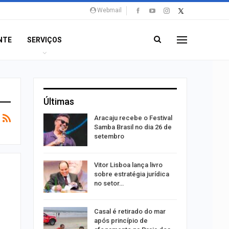
Webmail
NTE
SERVIÇOS
Últimas
rta canal
Aracaju recebe o Festival
durante
Samba Brasil no dia 26 de
setembro
 abre 60
Vitor Lisboa lança livro
 trabalho
sobre estratégia jurídica
do…
no setor…
do após
Casal é retirado do mar
to de
após princípio de