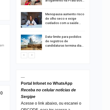
xual
afogamento na Praia dos…
 eclipses;
Menopausa aumento risco
tir aos
de olho seco e exige
cuidados com a saúde…
ação do
Data-limite para pedidos
dificulta
de registros de
ram
candidaturas termina dia…
----
Portal Infonet no WhatsApp
Receba no celular notícias de
10
Sergipe
Acesse o link abaixo, ou escanei o
QRCODE, para ter acesso a