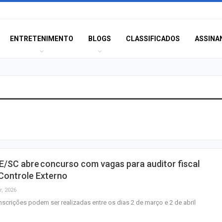
ENTRETENIMENTO
BLOGS
CLASSIFICADOS
ASSINA
Corregedoria ofe
de atendimento 
correição no…
Rede de Talentos
/SC abre concurso com vagas para auditor fiscal
oportunidades de
Controle Externo
para egressos 
r, 2026
nscrições podem ser realizadas entre os dias 2 de março e 2 de abril
Homem é indicia
ser filmado em a