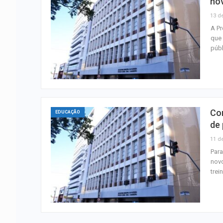
no
13 d
A Pr
que 
públ
Con
EDUCAÇÃO
de
11 d
Para
novo
tre