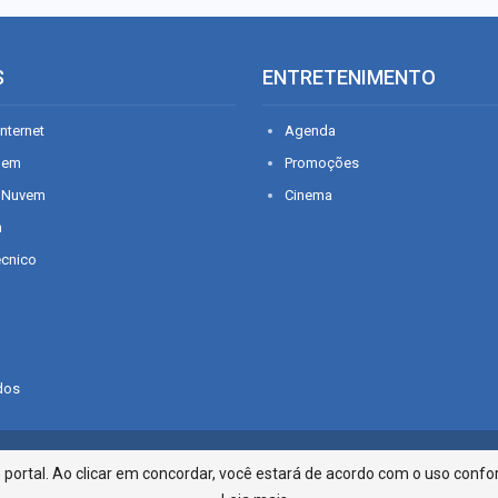
S
ENTRETENIMENTO
nternet
Agenda
gem
Promoções
 Nuvem
Cinema
n
écnico
dos
Infonet - Rua Monsenhor Silveira 2
ortal. Ao clicar em concordar, você estará de acordo com o uso confor