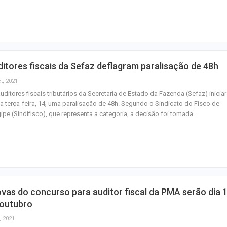
importunação se
Agosto terá dois
saiba como assis
fenômenos
itores fiscais da Sefaz deflagram paralisação de 48h
Atraso na ampli
t, 2021
teste do pezinho 
uditores fiscais tributários da Secretaria de Estado da Fazenda (Sefaz) inicia
diagnóstico da…
a terça-feira, 14, uma paralisação de 48h. Segundo o Sindicato do Fisco de
ipe (Sindifisco), que representa a categoria, a decisão foi tomada…
vas do concurso para auditor fiscal da PMA serão dia 
 outubro
, 2021