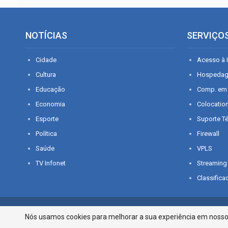
NOTÍCIAS
SERVIÇO
Cidade
Acesso à I
Cultura
Hospeda
Educação
Comp. em
Economia
Colocatio
Esporte
Suporte T
Política
Firewall
Saúde
VPLS
TV Infonet
Streaming
Classifica
© 2026 - O que é notícia em Sergipe. Todos os direitos reservados.
Nós usamos cookies para melhorar a sua experiência em nosso p