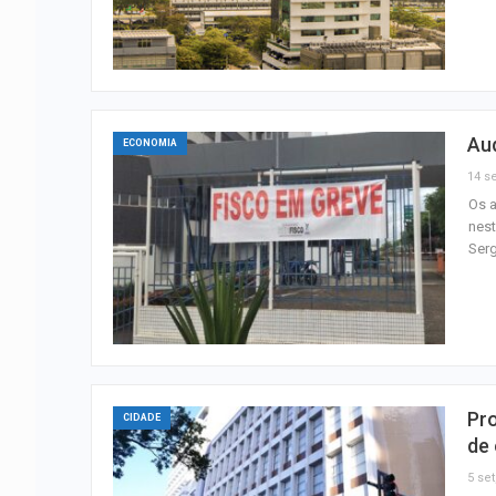
Aud
ECONOMIA
14 se
Os a
nest
Serg
Pro
CIDADE
de
5 set