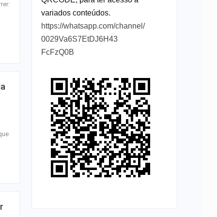
rer:
variados conteúdos.
https://whatsapp.com/channel/
0029Va6S7EtDJ6H43
FcFzQ0B
la
 que
r