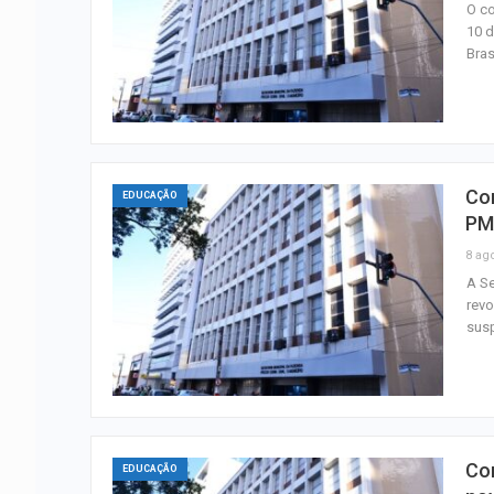
O co
10 d
Bras
Con
EDUCAÇÃO
PM
8 ag
A Se
revo
susp
Con
EDUCAÇÃO