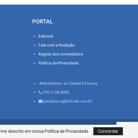
PORTAL
Editorial
Fale com a Redação
Regras dos Comentários
Política de Privacidade
Atendimento ao Cliente 24 horas:
(79) 2106-8000
jornalismo@infonet.com.br
76, Bairro São José | Aracaju-SE, CEP 49015-030, Fone: 79.2106.8000 - CI
me descrito em nossa Política de Privacidade.
Concordar
Centro de Informações LTDA