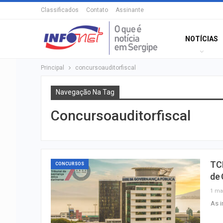
Classificados
Contato
Assinante
NOTÍCIAS
Principal
concursoauditorfiscal
Navegação Na Tag
Concursoauditorfiscal
TCE
CONCURSOS
de 
1 ma
As i