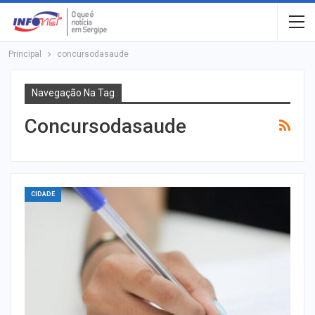
Principal
concursodasaude
Navegação Na Tag
Concursodasaude
CIDADE