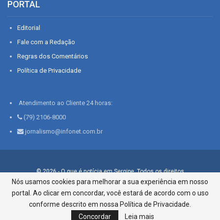
PORTAL
Editorial
Fale com a Redação
Regras dos Comentários
Política de Privacidade
Atendimento ao Cliente 24 horas:
(79) 2106-8000
jornalismo@infonet.com.br
© 2026 - O que é notícia em Sergipe. Todos os direitos
reservados.
Nós usamos cookies para melhorar a sua experiência em nosso
portal. Ao clicar em concordar, você estará de acordo com o uso
Infonet - Rua Monsenhor Silveira 276, Bairro São José |
Aracaju-SE, CEP 49015-030, Fone: 79.2106.8000 - CI Centro de
conforme descrito em nossa Política de Privacidade.
Informações LTDA
Concordar
Leia mais