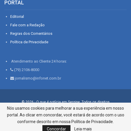
PORTAL
Editorial
Fale com a Redação
Regras dos Comentários
Política de Privacidade
Atendimento ao Cliente 24 horas:
(79) 2106-8000
jornalismo@infonet.com.br
© 2026 - O que é notícia em Sergipe. Todos os direitos
reservados.
Nós usamos cookies para melhorar a sua experiência em nosso
portal. Ao clicar em concordar, você estará de acordo com o uso
Infonet - Rua Monsenhor Silveira 276, Bairro São José |
Aracaju-SE, CEP 49015-030, Fone: 79.2106.8000 - CI Centro de
conforme descrito em nossa Política de Privacidade.
Informações LTDA
Concordar
Leia mais