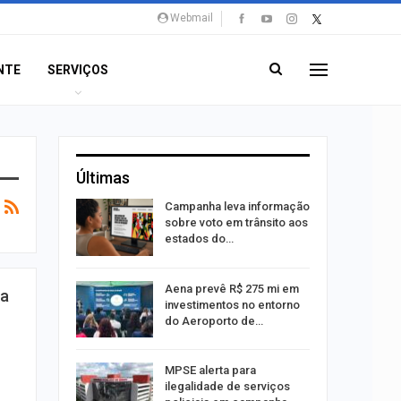
Webmail
NTE
SERVIÇOS
Últimas
o Bairro
Campanha leva informação
s de 4 kg
sobre voto em trânsito aos
estados do…
 Viagem
Aena prevê R$ 275 mi em
 a
investimentos no entorno
do Aeroporto de…
ina do
MPSE alerta para
ilegalidade de serviços