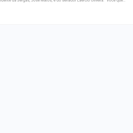
idente da Sergas, José Matos, e do senador Laércio Oliveira. "Você que…
Homem Aranha: 
Dia
Mulher é agredid
companheiro é p
violência domést