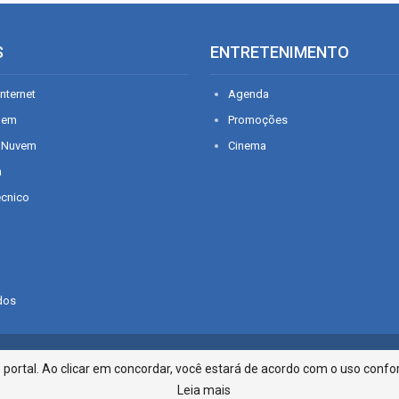
S
ENTRETENIMENTO
nternet
Agenda
gem
Promoções
 Nuvem
Cinema
n
écnico
dos
Infonet - Rua Monsenhor Silveira 2
ortal. Ao clicar em concordar, você estará de acordo com o uso confor
Leia mais