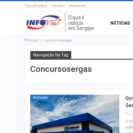
Classificados
Contato
Assinante
NOTÍCIAS
Principal
concursosergas
Navegação Na Tag
Concursosergas
Gov
EDUCAÇÃO
Se
11 ou
O Go
públ