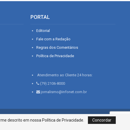
PORTAL
Editorial
Fale com a Redação
Regras dos Comentários
Política de Privacidade
Atendimento ao Cliente 24 horas:
(79) 2106-8000
jornalismo@infonet.com.br
76, Bairro São José | Aracaju-SE, CEP 49015-030, Fone: 79.2106.8000 - CI
me descrito em nossa Política de Privacidade.
Concordar
Centro de Informações LTDA