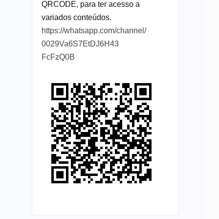
QRCODE, para ter acesso a
variados conteúdos.
https://whatsapp.com/channel/
0029Va6S7EtDJ6H43
FcFzQ0B