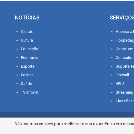
NOTÍCIAS
SERVIÇO
Cidade
Acesso à I
Cultura
Hospeda
Educação
Comp. em
Economia
Colocatio
Esporte
Suporte T
Política
Firewall
Saúde
VPLS
TV Infonet
Streaming
Classifica
© 2026 - O que é notícia em Sergipe. Todos os direitos reservados.
Nós usamos cookies para melhorar a sua experiência em nosso p