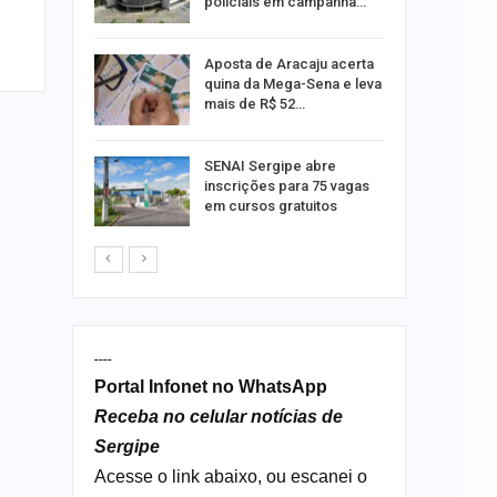
policiais em campanha…
Um Novo
Aposta de Aracaju acerta
quina da Mega-Sena e leva
mais de R$ 52…
a e
SENAI Sergipe abre
reso por
inscrições para 75 vagas
ica
em cursos gratuitos
----
Portal Infonet no WhatsApp
Receba no celular notícias de
Sergipe
Acesse o link abaixo, ou escanei o