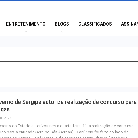
ENTRETENIMENTO
BLOGS
CLASSIFICADOS
ASSINA
Homem é preso n
América com mai
de crack
Champagne: Uma
erno de Sergipe autoriza realização de concurso para
de Pai e Filho
rgas
t, 2023
verno do Estado autorizou nesta quarta-feira, 11, a realização de concurso
A Fabulosa Maqu
ico para a entidade Sergipe Gás (Sergas). O anúncio foi feito ao lado do
Tempo