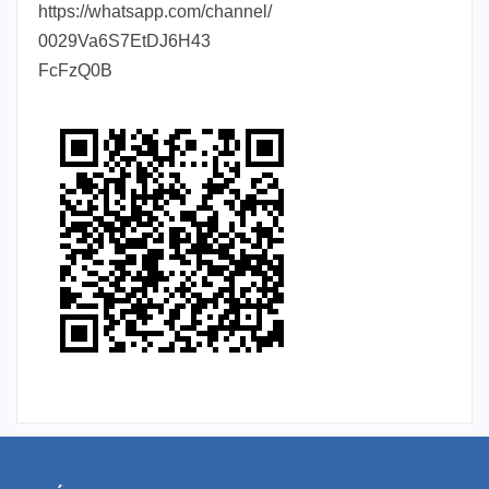
https://whatsapp.com/channel/
0029Va6S7EtDJ6H43
FcFzQ0B