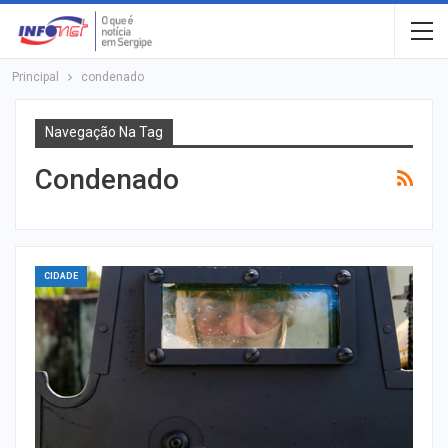
Principal
condenado
Navegação Na Tag
Condenado
CIDADE