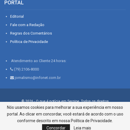
PORTAL
Editorial
Fale com a Redação
Regras dos Comentários
Política de Privacidade
Atendimento ao Cliente 24 horas:
(79) 2106-8000
jornalismo@infonet.com.br
© 2026 - O que é notícia em Sergipe. Todos os direitos
reservados.
Nós usamos cookies para melhorar a sua experiência em nosso
portal. Ao clicar em concordar, você estará de acordo com o uso
Infonet - Rua Monsenhor Silveira 276, Bairro São José |
Aracaju-SE, CEP 49015-030, Fone: 79.2106.8000 - CI Centro de
conforme descrito em nossa Política de Privacidade.
Informações LTDA
Concordar
Leia mais