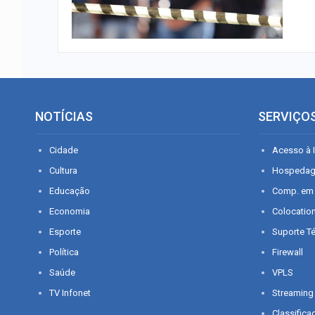
NOTÍCIAS
SERVIÇO
Cidade
Acesso à I
Cultura
Hospeda
Educação
Comp. em
Economia
Colocatio
Esporte
Suporte T
Política
Firewall
Saúde
VPLS
TV Infonet
Streaming
Classifica