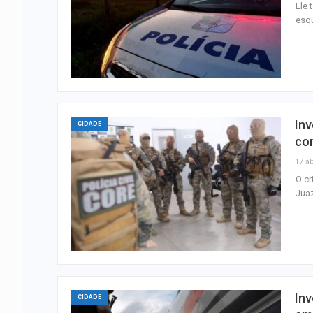
Ele
esqu
Inv
CIDADE
co
17 ab
O cr
Jua
Inv
CIDADE