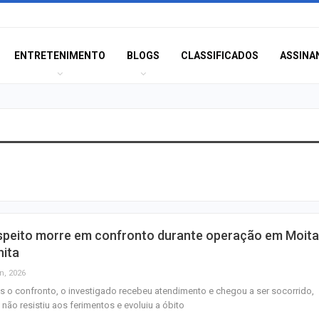
ENTRETENIMENTO
BLOGS
CLASSIFICADOS
ASSINA
Polícia Civil inve
acidente que ma
na BR-235 em…
Câmara de Itabai
speito morre em confronto durante operação em Moita
abre concurso 
nita
salários de até R$
n, 2026
 o confronto, o investigado recebeu atendimento e chegou a ser socorrido,
Filarmônica de I
não resistiu aos ferimentos e evoluiu a óbito
realiza concert