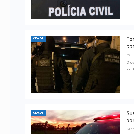
For
CIDADE
co
29 ab
O su
util
Su
CIDADE
co
24 ab