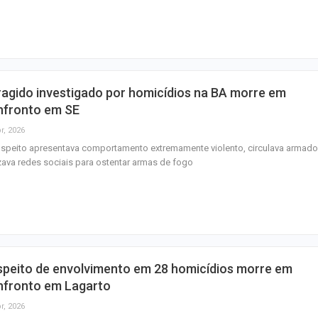
homenagem ao D
Maurício Manieri 
Aracaju a turnê
Inesquecível
agido investigado por homicídios na BA morre em
Dia dos Pais: ce
nfronto em SE
milhões de pess
r, 2026
pretendem comp
speito apresentava comportamento extremamente violento, circulava armado
izava redes sociais para ostentar armas de fogo
speito de envolvimento em 28 homicídios morre em
nfronto em Lagarto
r, 2026