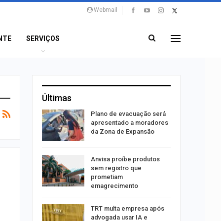
Webmail
NTE
SERVIÇOS
Últimas
stiga
Plano de evacuação será
tou casal
apresentado a moradores
da Zona de Expansão
aninha
Anvisa proíbe produtos
com
sem registro que
 3 mil
prometiam
emagrecimento
tabaiana
TRT multa empresa após
o em
advogada usar IA e