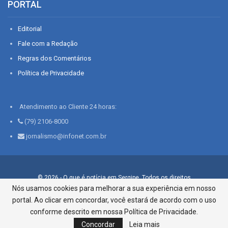
PORTAL
Editorial
Fale com a Redação
Regras dos Comentários
Política de Privacidade
Atendimento ao Cliente 24 horas:
(79) 2106-8000
jornalismo@infonet.com.br
© 2026 - O que é notícia em Sergipe. Todos os direitos
reservados.
Nós usamos cookies para melhorar a sua experiência em nosso
portal. Ao clicar em concordar, você estará de acordo com o uso
Infonet - Rua Monsenhor Silveira 276, Bairro São José |
Aracaju-SE, CEP 49015-030, Fone: 79.2106.8000 - CI Centro de
conforme descrito em nossa Política de Privacidade.
Informações LTDA
Concordar
Leia mais