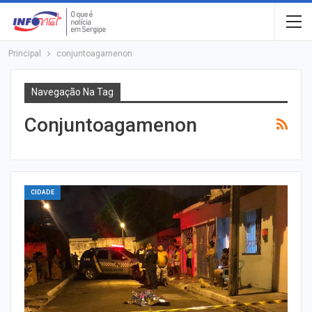
Principal
conjuntoagamenon
Navegação Na Tag
Conjuntoagamenon
CIDADE