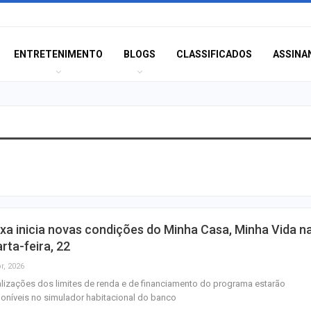
ENTRETENIMENTO
BLOGS
CLASSIFICADOS
ASSINA
Polícia Civil inve
acidente que ma
na BR-235 em…
Câmara de Itabai
xa inicia novas condições do Minha Casa, Minha Vida n
abre concurso 
rta-feira, 22
salários de até R$
r, 2026
lizações dos limites de renda e de financiamento do programa estarão
Filarmônica de I
oníveis no simulador habitacional do banco
realiza concert