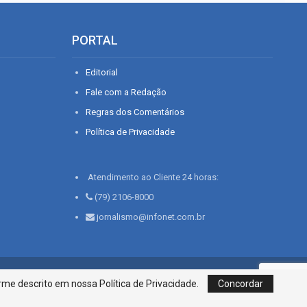
PORTAL
Editorial
Fale com a Redação
Regras dos Comentários
Política de Privacidade
Atendimento ao Cliente 24 horas:
(79) 2106-8000
jornalismo@infonet.com.br
76, Bairro São José | Aracaju-SE, CEP 49015-030, Fone: 79.2106.8000 - CI
me descrito em nossa Política de Privacidade.
Concordar
Centro de Informações LTDA