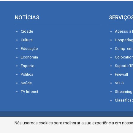
NOTÍCIAS
SERVIÇO
Cidade
Acesso à I
Cultura
Hospeda
Educação
Comp. em
Economia
Colocatio
Esporte
Suporte T
Política
Firewall
Saúde
VPLS
TV Infonet
Streaming
Classifica
© 2026 - O que é notícia em Sergipe. Todos os direitos reservados.
Nós usamos cookies para melhorar a sua experiência em nosso p