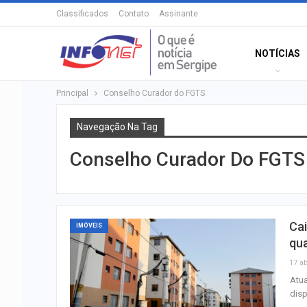
Classificados
Contato
Assinante
NOTÍCIAS
Principal
Conselho Curador do FGTS
Navegação Na Tag
Conselho Curador Do FGTS
Cai
IMÓVEIS
qua
17 ab
Atua
disp