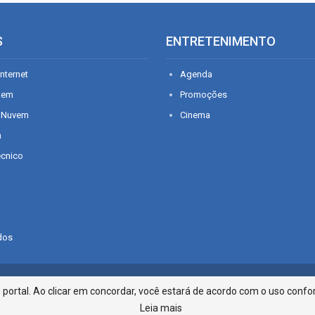
S
ENTRETENIMENTO
nternet
Agenda
gem
Promoções
 Nuvem
Cinema
n
écnico
dos
Infonet - Rua Monsenhor Silveira 2
ortal. Ao clicar em concordar, você estará de acordo com o uso confor
Leia mais