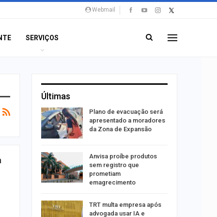
Webmail
NTE
SERVIÇOS
Últimas
stiga
Plano de evacuação será
tou casal
apresentado a moradores
da Zona de Expansão
aninha
Anvisa proíbe produtos
a
com
sem registro que
 3 mil
prometiam
emagrecimento
tabaiana
TRT multa empresa após
o em
advogada usar IA e