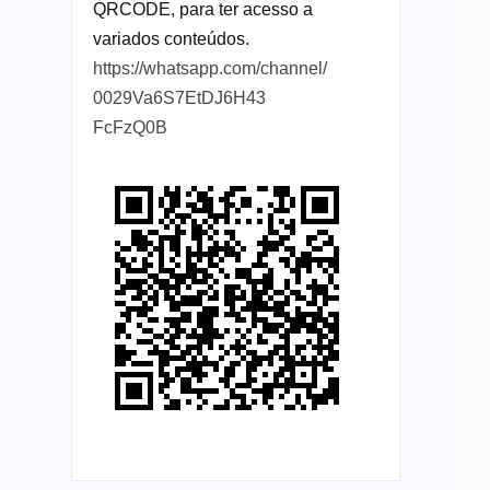
QRCODE, para ter acesso a
variados conteúdos.
https://whatsapp.com/channel/
0029Va6S7EtDJ6H43
FcFzQ0B