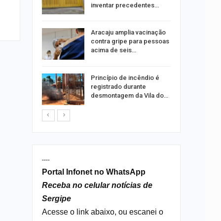
ia dos…
inventar precedentes…
traz a
Aracaju amplia vacinação
contra gripe para pessoas
acima de seis…
rca de 104
Princípio de incêndio é
oas
registrado durante
rar…
desmontagem da Vila do…
----
Portal Infonet no WhatsApp
Receba no celular notícias de
Sergipe
Acesse o link abaixo, ou escanei o