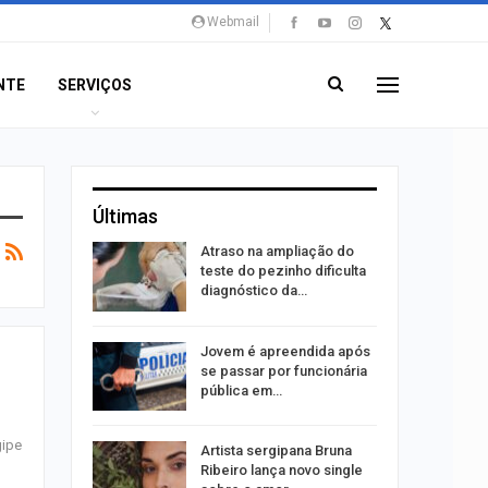
Webmail
NTE
SERVIÇOS
Últimas
Atraso na ampliação do
erviços
teste do pezinho dificulta
mpanha…
diagnóstico da…
u acerta
Jovem é apreendida após
ena e leva
se passar por funcionária
pública em…
gipe
bre
Artista sergipana Bruna
75 vagas
Ribeiro lança novo single