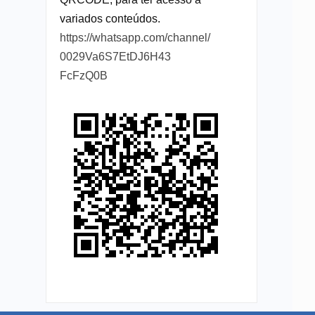
variados conteúdos.
https://whatsapp.com/channel/
0029Va6S7EtDJ6H43
FcFzQ0B