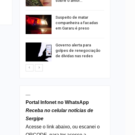
tos
sobre o amor…
o para
Suspeito de matar
formação
companheira a facadas
s
em Gararu é preso
o às
Governo alerta para
olisão
golpes de renegociação
ibus em…
de dívidas nas redes
----
Portal Infonet no WhatsApp
Receba no celular notícias de
Sergipe
Acesse o link abaixo, ou escanei o
QRCODE, para ter acesso a