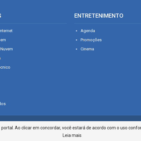
S
ENTRETENIMENTO
nternet
Agenda
gem
Promoções
 Nuvem
Cinema
n
écnico
dos
Infonet - Rua Monsenhor Silveira 2
ortal. Ao clicar em concordar, você estará de acordo com o uso confor
Leia mais