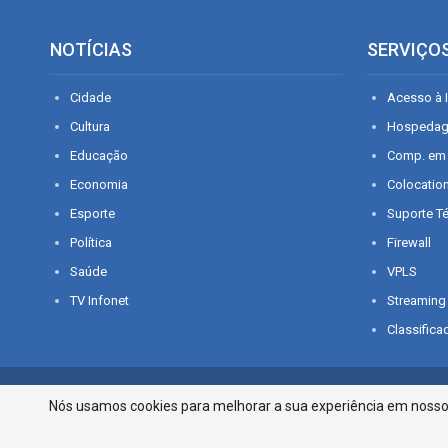
NOTÍCIAS
SERVIÇO
Cidade
Acesso à I
Cultura
Hospeda
Educação
Comp. em
Economia
Colocatio
Esporte
Suporte T
Política
Firewall
Saúde
VPLS
TV Infonet
Streaming
Classifica
© 2026 - O que é notícia em Sergipe. Todos os direitos reservados.
Nós usamos cookies para melhorar a sua experiência em nosso p