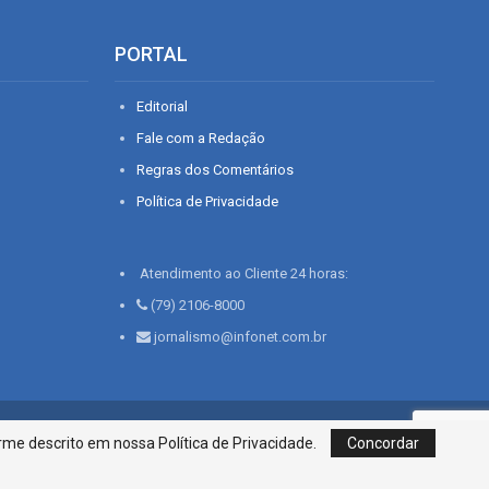
PORTAL
Editorial
Fale com a Redação
Regras dos Comentários
Política de Privacidade
Atendimento ao Cliente 24 horas:
(79) 2106-8000
jornalismo@infonet.com.br
76, Bairro São José | Aracaju-SE, CEP 49015-030, Fone: 79.2106.8000 - CI
me descrito em nossa Política de Privacidade.
Concordar
Centro de Informações LTDA