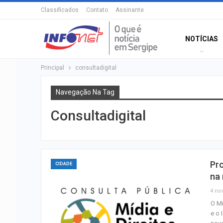
Classificados
Contato
Assinante
NOTÍCIAS
Principal
consultadigital
Navegação Na Tag
Consultadigital
Pro
CIDADE
na 
4 nov
O Mi
e o 