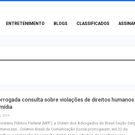
ENTRETENIMENTO
BLOGS
CLASSIFICADOS
ASSINA
MPSE alerta para
ilegalidade de s
policiais em ca
Aposta de Aracaj
rrogada consulta sobre violações de direitos humanos
quina da Mega-S
mídia
mais de R$ 52…
, 2019
nistério Público Federal (MPF), a Ordem dos Advogados do Brasil Seção Ser
SENAI Sergipe a
Intervozes - Coletivo Brasil de Comunicação Social prorrogaram, até 22 de
inscrições para 