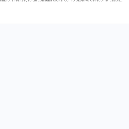
mbro, a realização de consulta digital com o objetivo de recolher casos…
em cursos gratui
TSE cria conselh
monitorar desin
e IA nas eleiçõe
Homem fica pres
ferragens após c
entre carro e ôn