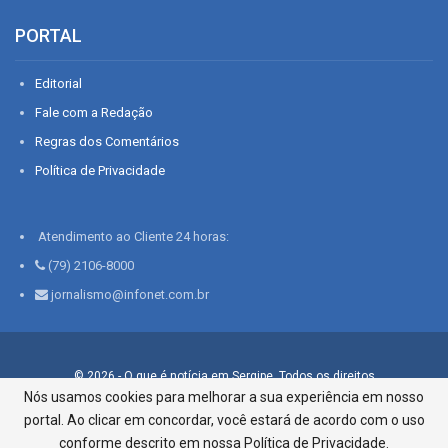
PORTAL
Editorial
Fale com a Redação
Regras dos Comentários
Política de Privacidade
Atendimento ao Cliente 24 horas:
(79) 2106-8000
jornalismo@infonet.com.br
© 2026 - O que é notícia em Sergipe. Todos os direitos
reservados.
Nós usamos cookies para melhorar a sua experiência em nosso
portal. Ao clicar em concordar, você estará de acordo com o uso
Infonet - Rua Monsenhor Silveira 276, Bairro São José |
Aracaju-SE, CEP 49015-030, Fone: 79.2106.8000 - CI Centro de
conforme descrito em nossa Política de Privacidade.