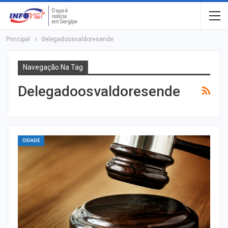
Principal
delegadoosvaldoresende
Navegação Na Tag
Delegadoosvaldoresende
CIDADE