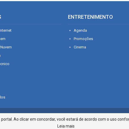
S
ENTRETENIMENTO
nternet
Agenda
gem
Promoções
 Nuvem
Cinema
n
écnico
dos
Infonet - Rua Monsenhor Silveira 2
ortal. Ao clicar em concordar, você estará de acordo com o uso confor
Leia mais