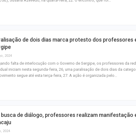
/SE), Susana Azevedo, na quarta-feira, 22. O encontro, que foi…
junho
Plataforma GO S
disponibiliza vag
cozinheiro e…
alisação de dois dias marca protesto dos professores
Três investigado
rgipe
tráfico são pres
go, 2024
Baixo São Franc
ando falta de interlocução com o Governo de Sergipe, os professores da re
dual iniciam nesta segunda-feira, 26, uma paralisação de dois dias da categor
vimento segue até esta terça-feira, 27. A ação é organizada pelo…
busca de diálogo, professores realizam manifestação
acaju
o, 2024