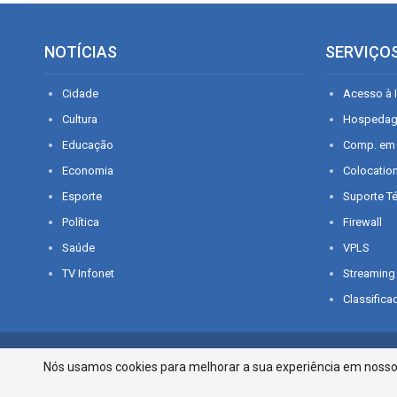
NOTÍCIAS
SERVIÇO
Cidade
Acesso à I
Cultura
Hospeda
Educação
Comp. em
Economia
Colocatio
Esporte
Suporte T
Política
Firewall
Saúde
VPLS
TV Infonet
Streaming
Classifica
© 2026 - O que é notícia em Sergipe. Todos os direitos reservados.
Nós usamos cookies para melhorar a sua experiência em nosso p