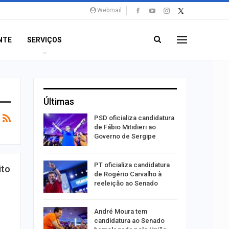
Webmail
NTE
SERVIÇOS
Últimas
súbito e
PSD oficializa candidatura
ntra
de Fábio Mitidieri ao
do…
Governo de Sergipe
ulgado o
PT oficializa candidatura
ito
a
de Rogério Carvalho à
2º…
reeleição ao Senado
róleo em
André Moura tem
u 1,7% em
candidatura ao Senado