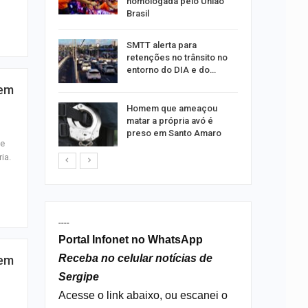
homologada pelo União
Brasil
ergipe
SMTT alerta para
as para
retenções no trânsito no
entorno do DIA e do…
 em
s por
Homem que ameaçou
os no
matar a própria avó é
isco
preso em Santo Amaro
de
ia.
----
Portal Infonet no WhatsApp
Receba no celular notícias de
 em
Sergipe
Acesse o link abaixo, ou escanei o