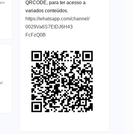
QRCODE, para ter acesso a
ram
variados conteúdos.
https://whatsapp.com/channel/
0029Va6S7EtDJ6H43
FcFzQ0B
al