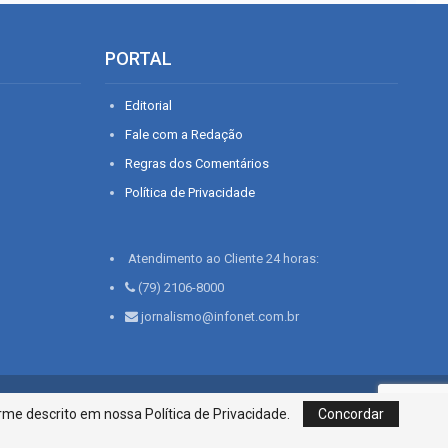
PORTAL
Editorial
Fale com a Redação
Regras dos Comentários
Política de Privacidade
Atendimento ao Cliente 24 horas:
(79) 2106-8000
jornalismo@infonet.com.br
76, Bairro São José | Aracaju-SE, CEP 49015-030, Fone: 79.2106.8000 - CI
me descrito em nossa Política de Privacidade.
Concordar
Centro de Informações LTDA