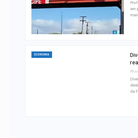
Prof
em p
mani
Div
ECONOMIA
rea
30 ju
Dive
dest
da F