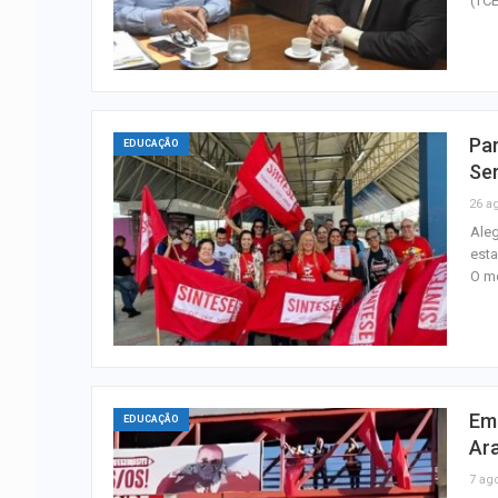
(TCE
Par
EDUCAÇÃO
Se
26 a
Aleg
esta
O mo
Em 
EDUCAÇÃO
Ar
7 ag