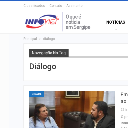
Classificados
Contato
Assinante
NOTÍCIAS
Principal
diálogo
Navegação Na Tag
Diálogo
Em
CIDADE
ao 
23 ja
O pr
reun