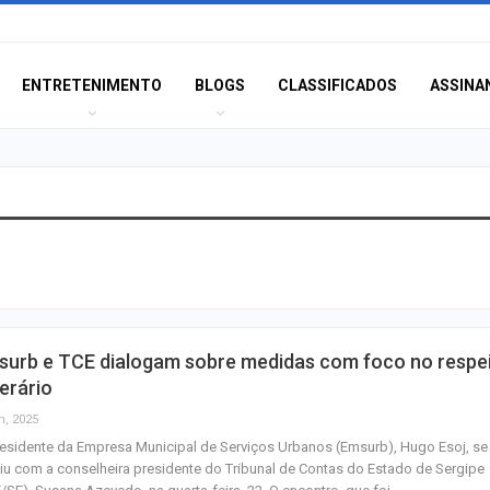
ENTRETENIMENTO
BLOGS
CLASSIFICADOS
ASSINA
Idoso sofre mal 
colide veículo co
poste na Coroa 
Prouni 2026: div
surb e TCE dialogam sobre medidas com foco no respe
resultado de nov
erário
chamada para o 
n, 2025
esidente da Empresa Municipal de Serviços Urbanos (Emsurb), Hugo Esoj, se
Produção de pet
iu com a conselheira presidente do Tribunal de Contas do Estado de Sergipe
Sergipe aumento