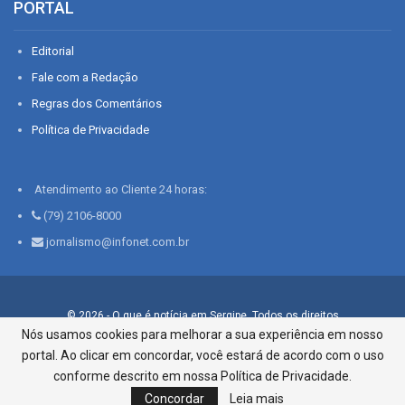
PORTAL
Editorial
Fale com a Redação
Regras dos Comentários
Política de Privacidade
Atendimento ao Cliente 24 horas:
(79) 2106-8000
jornalismo@infonet.com.br
© 2026 - O que é notícia em Sergipe. Todos os direitos
reservados.
Nós usamos cookies para melhorar a sua experiência em nosso
portal. Ao clicar em concordar, você estará de acordo com o uso
Infonet - Rua Monsenhor Silveira 276, Bairro São José |
Aracaju-SE, CEP 49015-030, Fone: 79.2106.8000 - CI Centro de
conforme descrito em nossa Política de Privacidade.
Informações LTDA
Concordar
Leia mais