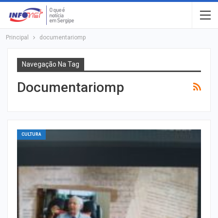
Principal
documentariomp
Navegação Na Tag
Documentariomp
CULTURA