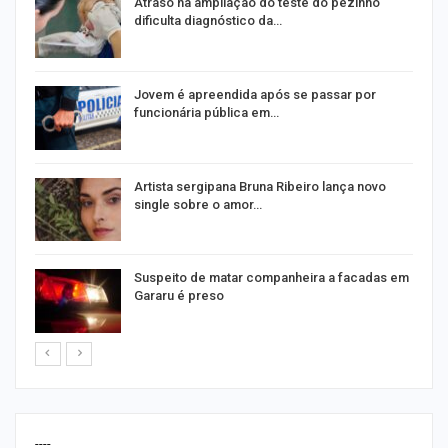
Atraso na ampliação do teste do pezinho
dificulta diagnóstico da…
na
Jovem é apreendida após se passar por
funcionária pública em…
s
Artista sergipana Bruna Ribeiro lança novo
single sobre o amor…
Suspeito de matar companheira a facadas em
Gararu é preso
----